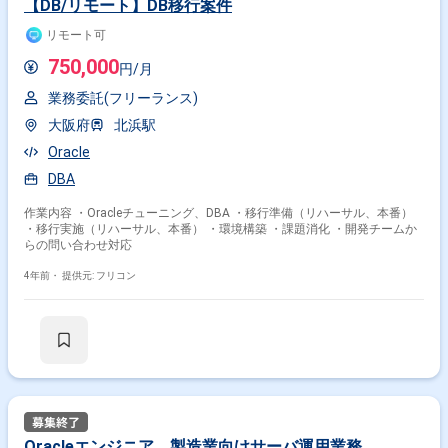
【DB/リモート】DB移行案件
リモート可
750,000
円/月
業務委託(フリーランス)
大阪府
北浜駅
Oracle
DBA
作業内容 ・Oracleチューニング、DBA ・移行準備（リハーサル、本番）
・移行実施（リハーサル、本番） ・環境構築 ・課題消化 ・開発チームか
らの問い合わせ対応
4年前・
提供元: フリコン
Oracleエンジニア 製造業向けサーバ運用業務