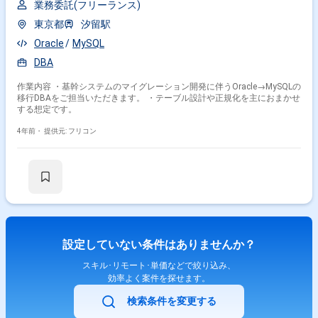
業務委託(フリーランス)
東京都
汐留駅
Oracle
MySQL
DBA
作業内容 ・基幹システムのマイグレーション開発に伴うOracle→MySQLの
移行DBAをご担当いただきます。 ・テーブル設計や正規化を主におまかせ
する想定です。
4年前・
提供元: フリコン
設定していない条件はありませんか？
スキル･リモート･単価などで絞り込み、
効率よく案件を探せます。
検索条件を変更する