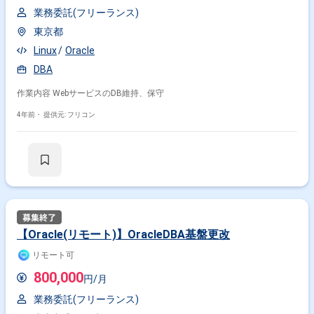
特徴で絞り込む
業務委託(フリーランス)
Oracle × 副業
Oracle × 在宅・リモート
東京都
Linux
Oracle
DBA
その他の条件で検索する
作業内容 WebサービスのDB維持、保守
その他開発言語・スキルから探す
4年前・
提供元: フリコン
Java
SQL
Linux
JavaScript
Spring
PL/SQL
VB.NET
Windows
PostgreSQL
MySQL
その他の職種から探す
サーバーサイドエンジニア
バックエンドエンジニア
インフラエンジニア
データベースエンジニア
サーバーエンジニア
【Oracle(リモート)】OracleDBA基盤更改
リモート可
800,000
円/月
業務委託(フリーランス)