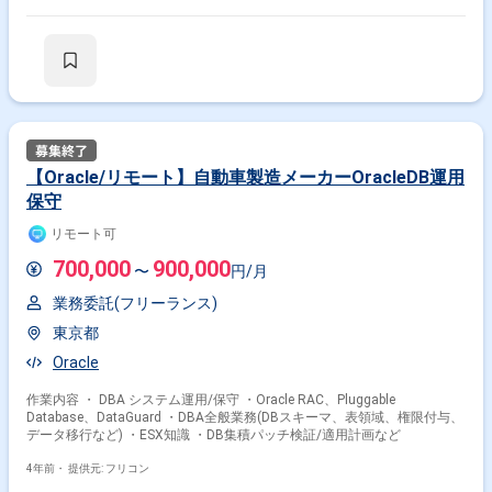
【Oracle/リモート】自動車製造メーカーOracleDB運用
保守
リモート可
700,000
900,000
〜
円/月
業務委託(フリーランス)
東京都
Oracle
作業内容 ・ DBA システム運用/保守 ・Oracle RAC、Pluggable
Database、DataGuard ・DBA全般業務(DBスキーマ、表領域、権限付与、
データ移行など) ・ESX知識 ・DB集積パッチ検証/適用計画など
4年前・
提供元: フリコン