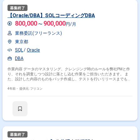
【Oracle/DBA】SQLコーディングDBA
800,000
900,000
〜
円/月
業務委託(フリーランス)
東京都
SQL
Oracle
DBA
作業内容 データのマスタリング、クレンジング時のルールを弊社PMと作
り、それを調査しつつ設計に落とし込む作業をご担当いただきます。 ま
た、設計した内容のものをバッチ作成し、テストを行いリリースまでもで
きればおまかせする想定です。
4年前・
提供元: フリコン