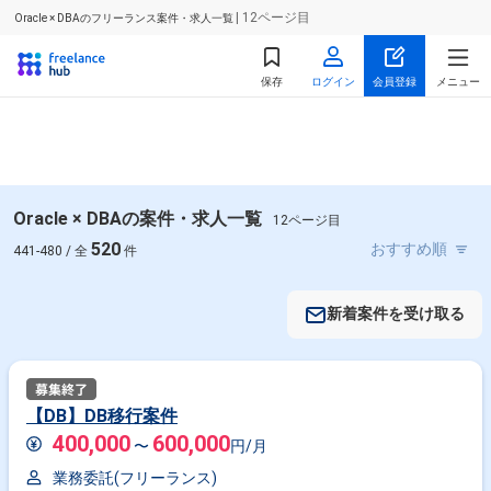
| 12ページ目
Oracle × DBAのフリーランス案件・求人一覧
保存
ログイン
会員登録
メニュー
Oracle × DBAの案件・求人一覧
12ページ目
520
441-480 / 全
件
新着案件を受け取る
【DB】DB移行案件
400,000
600,000
〜
円/月
業務委託(フリーランス)