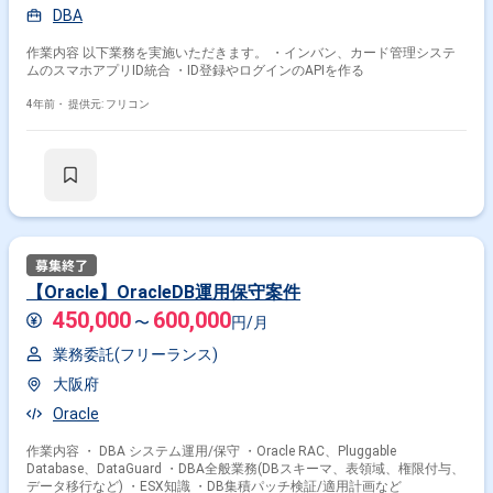
DBA
作業内容 以下業務を実施いただきます。 ・インバン、カード管理システ
ムのスマホアプリID統合 ・ID登録やログインのAPIを作る
4年前・
提供元: フリコン
【Oracle】OracleDB運用保守案件
450,000
600,000
〜
円/月
業務委託(フリーランス)
大阪府
Oracle
作業内容 ・ DBA システム運用/保守 ・Oracle RAC、Pluggable
Database、DataGuard ・DBA全般業務(DBスキーマ、表領域、権限付与、
データ移行など) ・ESX知識 ・DB集積パッチ検証/適用計画など