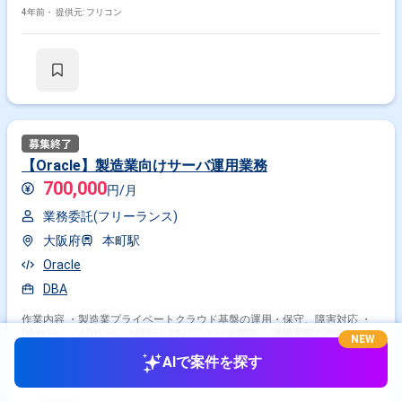
4年前・
提供元: フリコン
【Oracle】製造業向けサーバ運用業務
700,000
円/月
業務委託(フリーランス)
大阪府
本町駅
Oracle
DBA
作業内容 ・製造業プライベートクラウド基盤の運用・保守、障害対応 ・
DBサーバ、APサーバの移行、DBパラメータ変更、 運用手順の作成
NEW
AIで案件を探す
4年前・
提供元: フリコン