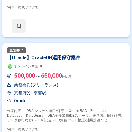
5年前・
提供元: フリコン
【Oracle】OracleDB運用保守案件
オンライン商談OK
500,000
650,000
〜
円/月
業務委託(フリーランス)
京都府
京都駅
Oracle
作業内容 ・ DBA システム運用/保守 ・Oracle RAC、Pluggable
Database、DataGuard ・DBA全般業務(DBスキーマ、表領域、権限付与、
データ移行など) ・ESX知識 ・DB集積パッチ検証/適用計画など
5年前・
提供元: フリコン