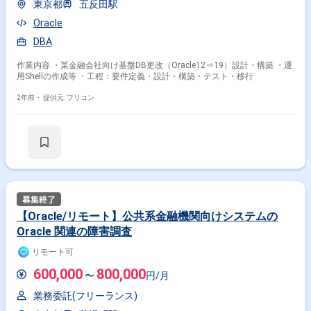
東京都
五反田駅
Oracle
DBA
作業内容 ・某金融会社向け基盤DB更改（Oracle12⇒19）設計・構築 ・運
用Shellの作成等 ・工程：要件定義・設計・構築・テスト・移行
2年前・
提供元: フリコン
【Oracle/リモート】公共系金融機関向けシステムの
Oracle 関連の障害調査
リモート可
600,000
800,000
〜
円/月
業務委託(フリーランス)