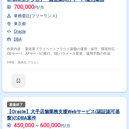
700,000
円/月
業務委託(フリーランス)
東京都
Oracle
DBA
作業内容 ・製造業プライベートクラウド基盤の運用・保守、障害対応 ・
掛け合わせ条件で絞り込む
DBサーバ、APサーバの移行、DBパラメータ変更、運用手順の作成
職種で絞り込む
2年前・
提供元: フリコン
Oracle × サーバーサイドエンジニア
Oracle × インフラエンジニア
Oracle × データベースエンジニア
Oracle × サーバーエンジニア
業界で絞り込む
【Oracle】大手店舗業務支援Webサービス(認証認可基
Oracle × メーカー
Oracle × 証券
Oracle × 物流
盤)のDBA案件
Oracle × 小売
Oracle × 金融系
450,000
600,000
〜
円/月