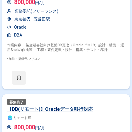
800,000
円/月
業務委託(フリーランス)
東京都
五反田駅
Oracle
DBA
作業内容 ・某金融会社向け基盤DB更改（Oracle12⇒19）設計・構築 ・運
用Shellの作成等 ・工程：要件定義・設計・構築・テスト・移行
4年前・
提供元: フリコン
【DB(リモート)】Oracleデータ移行対応
リモート可
800,000
円/月