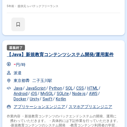
5年前・
提供元: レバテックフリーランス
【Java】新規教育コンテンツシステム開発/運用案件
-
円/時
派遣
東京都
二子玉川駅
Java
JavaScript
Python
SQL
CSS
HTML
Android
iOS
MySQL
SQLite
Node.js
AWS
Docker
Unity
Swift
Kotlin
アプリケーションエンジニア
スマホアプリエンジニア
作業内容 ・新規教育コンテンツのバックエンドシステムの開発、運用に
携わっていただきます。 ・具体的には下記作業を行っていただきます。
-新規教育コンテンツのシステム開発 -教育コンテンツ利用者の学習デ