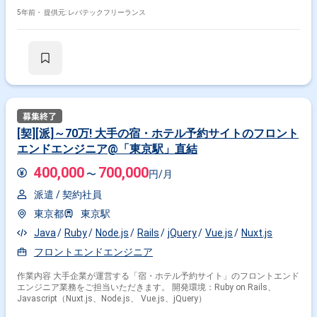
トップアプリとクラウド側の管理ツールとの通信ブリッジアプリ作成 -
各種アプリの結合テスト -Unityで作成されたクライアントの動作制御 -
5年前・
提供元: レバテックフリーランス
管理Webサイトの追加開発とバグFIX
[契][派]～70万! 大手の宿・ホテル予約サイトのフロント
エンドエンジニア@「東京駅」直結
400,000
700,000
〜
円/月
派遣 /
契約社員
東京都
東京駅
Java
Ruby
Node.js
Rails
jQuery
Vue.js
Nuxt.js
フロントエンドエンジニア
作業内容 大手企業が運営する「宿・ホテル予約サイト」のフロントエンド
エンジニア業務をご担当いただきます。 開発環境：Ruby on Rails、
Javascript（Nuxt.js、Node.js、 Vue.js、jQuery）