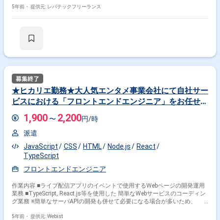
5年前・
提供元: レバテックフリーランス
★ヒカリエ勤務★大人気エンタメ事業会社にて自社サー
ビスにおける「フロントエンドエンジニア」をお任せい
たします！＠渋谷ヒカリエ
1,900
2,200
〜
円/時
派遣
JavaScript
CSS
HTML
Node.js
React
TypeScript
フロントエンドエンジニア
作業内容 ■ライブ配信アプリのイベントで使用するWebページの開発運用
業務 ■TypeScript, React.js等を使用した 簡単なWebサービスのコーディン
グ業務 ※簡単なサーバAPIの開発も併せて必要になる場合が多いため、
可能であればそちらもお願いする予定です。 ※実施するイベントのうち、
定常イベント（毎月40本程度実施する、新規機能開発の不要なイベン
5年前・
提供元: Webist