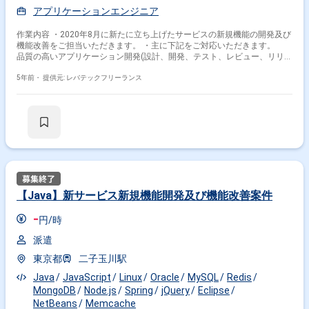
アプリケーションエンジニア
作業内容 ・2020年8月に新たに立ち上げたサービスの新規機能の開発及び
機能改善をご担当いただきます。 ・主に下記をご対応いただきます。
品質の高いアプリケーション開発(設計、開発、テスト、レビュー、リリー
ス) リリース後のサービスの運用、改善
5年前・
提供元: レバテックフリーランス
【Java】新サービス新規機能開発及び機能改善案件
-
円/時
派遣
東京都
二子玉川駅
Java
JavaScript
Linux
Oracle
MySQL
Redis
MongoDB
Node.js
Spring
jQuery
Eclipse
NetBeans
Memcache