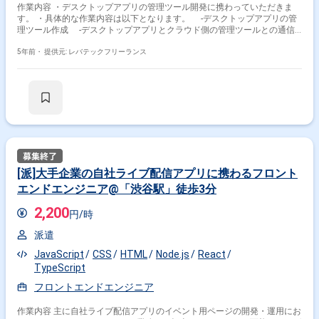
作業内容 ・デスクトップアプリの管理ツール開発に携わっていただきま
す。 ・具体的な作業内容は以下となります。 -デスクトップアプリの管
特徴で絞り込む
理ツール作成 -デスクトップアプリとクラウド側の管理ツールとの通信
ブリッジアプリ作成 -各種アプリの結合テスト -Unityで作成されたクラ
JavaScript × 副業
JavaScript × 在宅・リモート
イアントの動作制御 -管理Webサイトの追加開発とバグFIX
5年前・
提供元: レバテックフリーランス
その他の条件で検索する
その他開発言語・スキルから探す
Vue.js
jQuery
Node.js
Angular
Nuxt.js
Java
HTML
CSS
React
PHP
[派]大手企業の自社ライブ配信アプリに携わるフロント
その他の職種から探す
エンドエンジニア@「渋谷駅」徒歩3分
2,200
フロントエンドエンジニア
サーバーサイドエンジニア
円/時
バックエンドエンジニア
スマホアプリエンジニア
派遣
PM
JavaScript
CSS
HTML
Node.js
React
TypeScript
フロントエンドエンジニア
作業内容 主に自社ライブ配信アプリのイベント用ページの開発・運用にお