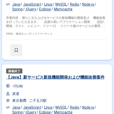
Java
JavaScript
Linux
MySQL
Redis
Node.js
Spring
jQuery
Eclipse
Memcache
作業内容 ・新たに立ち上げるサービスの新規機能の開発及び 機能改善
を行っていただきます。 -品質の高いアプリケーション開発 (設計、
開発、テスト、レビュー、リリース) -リリース後のサービスの運用、改
善
5年前・
提供元: レバテックフリーランス
【Java】新サービス新規機能開発および機能改善案件
-
円/時
派遣
東京都
二子玉川駅
Java
JavaScript
Linux
MySQL
Redis
Node.js
Spring
jQuery
Eclipse
Memcache