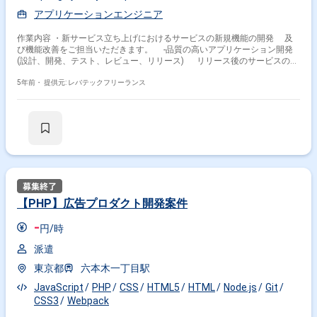
アプリケーションエンジニア
作業内容 ・新サービス立ち上げにおけるサービスの新規機能の開発 及
び機能改善をご担当いただきます。 -品質の高いアプリケーション開発
(設計、開発、テスト、レビュー、リリース) リリース後のサービスの運
用、改善
5年前・
提供元: レバテックフリーランス
【PHP】広告プロダクト開発案件
-
円/時
派遣
東京都
六本木一丁目駅
JavaScript
PHP
CSS
HTML5
HTML
Node.js
Git
CSS3
Webpack