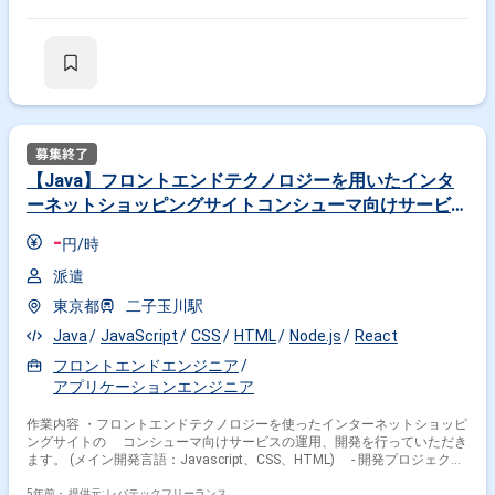
ト）を 運用するチームにジョインしていただきます。 [開発環境（言
語/OS/DBなど）] Node.js, TypeScript, React.js, HTML, CSS, JavaScript,
Mac
【Java】フロントエンドテクノロジーを用いたインタ
ーネットショッピングサイトコンシューマ向けサービス
運用、開発案件
-
円/時
派遣
東京都
二子玉川駅
Java
JavaScript
CSS
HTML
Node.js
React
フロントエンドエンジニア
アプリケーションエンジニア
作業内容 ・フロントエンドテクノロジーを使ったインターネットショッピ
ングサイトの コンシューマ向けサービスの運用、開発を行っていただき
ます。 (メイン開発言語：Javascript、CSS、HTML) - 開発プロジェクト
における設計、開発、テスト、リリース - 運用対応(コンシューマ、マー
5年前・
提供元: レバテックフリーランス