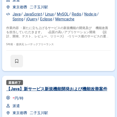
派遣
東京都
二子玉川駅
Java
JavaScript
Linux
MySQL
Redis
Node.js
Spring
jQuery
Eclipse
Memcache
作業内容 ・新たに立ち上げるサービスの新規機能の開発及び 機能改善
を担当していただきます。 -品質の高いアプリケーション開発 (設
計、開発、テスト、レビュー、リリース) -リリース後のサービスの運
用、改善
5年前・
提供元: レバテックフリーランス
【Java】新サービス新規機能開発および機能改善案件
-
円/時
派遣
東京都
二子玉川駅