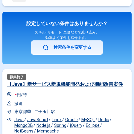
設定していない条件はありませんか？
スキル･リモート･単価などで絞り込み、
効率よく案件を探せます。
検索条件を変更する
【Java】新サービス新規機能開発および機能改善案件
-
円/時
派遣
東京都
二子玉川駅
Java
JavaScript
Linux
Oracle
MySQL
Redis
MongoDB
Node.js
Spring
jQuery
Eclipse
NetBeans
Memcache