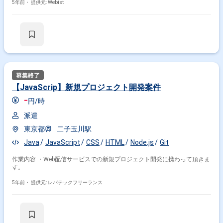
5年前・
提供元: Webist
【JavaScrip】新規プロジェクト開発案件
-
円/時
派遣
東京都
二子玉川駅
Java
JavaScript
CSS
HTML
Node.js
Git
作業内容 ・Web配信サービスでの新規プロジェクト開発に携わって頂きま
す。
5年前・
提供元: レバテックフリーランス