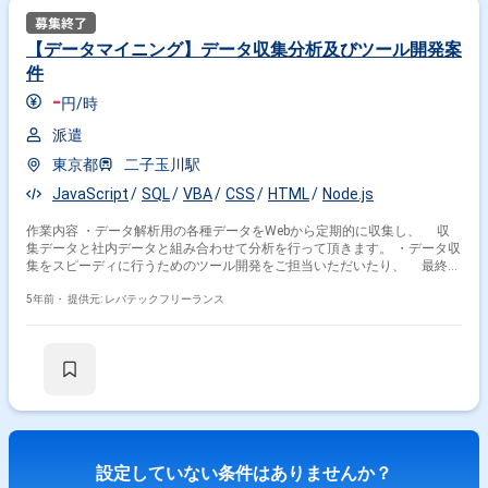
【データマイニング】データ収集分析及びツール開発案
件
-
円/時
派遣
東京都
二子玉川駅
JavaScript
SQL
VBA
CSS
HTML
Node.js
作業内容 ・データ解析用の各種データをWebから定期的に収集し、 収
集データと社内データと組み合わせて分析を行って頂きます。 ・データ収
集をスピーディに行うためのツール開発をご担当いただいたり、 最終的
には事業戦略に有効なデータの検討/提案業務もご担当いただきます。
5年前・
提供元: レバテックフリーランス
設定していない条件はありませんか？