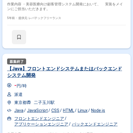
作業内容 ・美容医療向け顧客管理システム開発において、 実装をメイ
ンにご担当いただきます。
5年前・
提供元: レバテックフリーランス
【Java】フロントエンドシステムまたはバックエンド
システム開発
-
円/時
派遣
東京都
二子玉川駅
Java
JavaScript
CSS
HTML
Linux
Node.js
フロントエンドエンジニア
アプリケーションエンジニア
バックエンドエンジニア