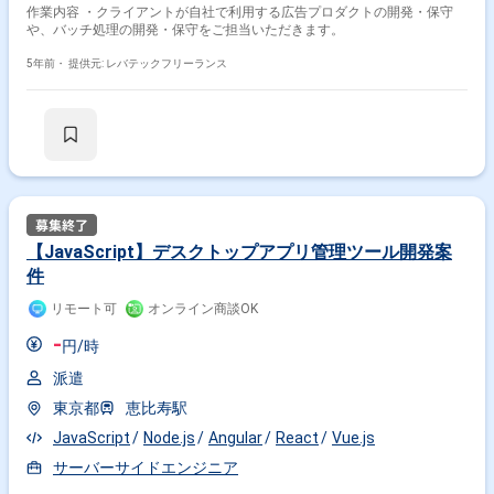
作業内容 ・クライアントが自社で利用する広告プロダクトの開発・保守
や、バッチ処理の開発・保守をご担当いただきます。
5年前・
提供元: レバテックフリーランス
掛け合わせ条件で絞り込む
フレームワークで絞り込む
JavaScript × React
JavaScript × Vue.js
【JavaScript】デスクトップアプリ管理ツール開発案
件
JavaScript × jQuery
JavaScript × Angular
リモート可
オンライン商談OK
職種で絞り込む
-
円/時
JavaScript × フロントエンドエンジニア
派遣
JavaScript × バックエンドエンジニア
東京都
恵比寿駅
JavaScript × サーバーサイドエンジニア
JavaScript
Node.js
Angular
React
Vue.js
業界で絞り込む
サーバーサイドエンジニア
JavaScript × サービス
JavaScript × EC