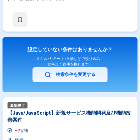
チャントからの問い合わせ対応、調査、運用作業等)
設定していない条件はありませんか？
スキル･リモート･単価などで絞り込み、
効率よく案件を探せます。
検索条件を変更する
【Java/JavaScript】新規サービス機能開発及び機能改
善案件
-
円/時