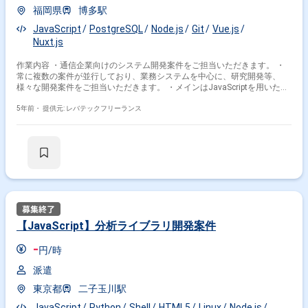
福岡県
博多駅
JavaScript
PostgreSQL
Node.js
Git
Vue.js
Nuxt.js
作業内容 ・通信企業向けのシステム開発案件をご担当いただきます。 ・
常に複数の案件が並行しており、業務システムを中心に、研究開発等、
様々な開発案件をご担当いただきます。 ・メインはJavaScriptを用いたア
ジャイル開発です。
5年前・
提供元: レバテックフリーランス
【JavaScript】分析ライブラリ開発案件
-
円/時
派遣
東京都
二子玉川駅
JavaScript
Python
Shell
HTML5
Linux
Node.js