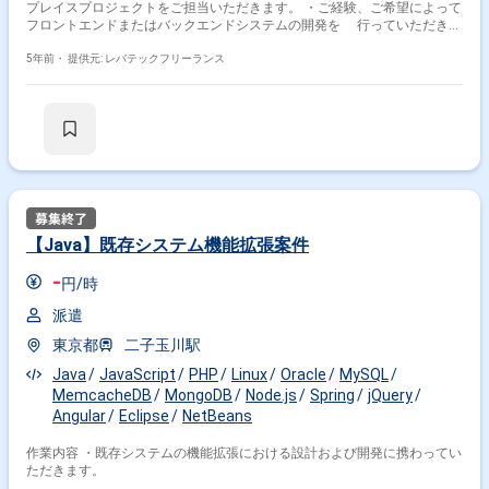
プレイスプロジェクトをご担当いただきます。 ・ご経験、ご希望によって
フロントエンドまたはバックエンドシステムの開発を 行っていただきま
す。
5年前・
提供元: レバテックフリーランス
【Java】既存システム機能拡張案件
-
円/時
派遣
東京都
二子玉川駅
Java
JavaScript
PHP
Linux
Oracle
MySQL
MemcacheDB
MongoDB
Node.js
Spring
jQuery
Angular
Eclipse
NetBeans
作業内容 ・既存システムの機能拡張における設計および開発に携わってい
ただきます。