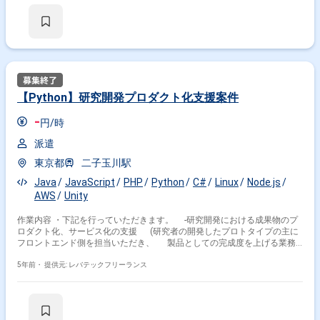
【Python】研究開発プロダクト化支援案件
-
円/時
派遣
東京都
二子玉川駅
Java
JavaScript
PHP
Python
C#
Linux
Node.js
AWS
Unity
作業内容 ・下記を行っていただきます。 -研究開発における成果物のプ
ロダクト化、サービス化の支援 (研究者の開発したプロトタイプの主に
フロントエンド側を担当いただき、 製品としての完成度を上げる業務)
-研究者、プロジェクトマネージャーとコミュニケーションを取りながら
の フロントエンド開発、実装 -それに伴うドキュメント作成 -必要
5年前・
提供元: レバテックフリーランス
な技術要素の選定