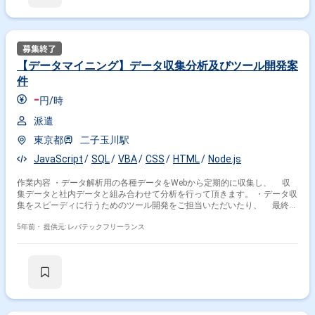
【データマイニング】データ収集分析及びツール開発案
件
-
円/時
派遣
東京都
二子玉川駅
JavaScript
SQL
VBA
CSS
HTML
Node.js
作業内容 ・データ解析用の各種データをWebから定期的に収集し、 収
集データと社内データと組み合わせて分析を行って頂きます。 ・データ収
集をスピーディに行うためのツール開発をご担当いただいたり、 最終的
には事業戦略に有効なデータの検討/提案業務もご担当いただきます。
5年前・
提供元: レバテックフリーランス