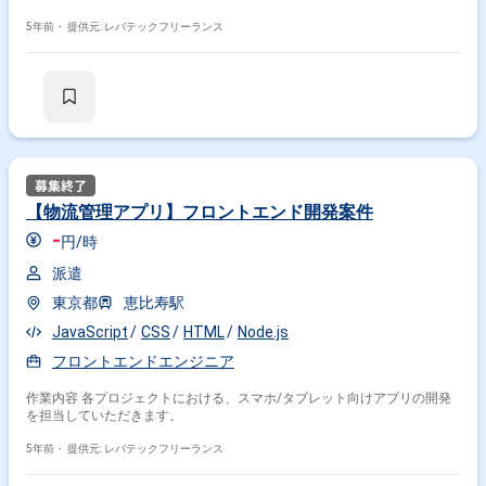
ータを元にしたデータ解析 及びレコメンドシステムの構築
5年前・
提供元: レバテックフリーランス
【物流管理アプリ】フロントエンド開発案件
-
円/時
派遣
東京都
恵比寿駅
JavaScript
CSS
HTML
Node.js
フロントエンドエンジニア
作業内容 各プロジェクトにおける、スマホ/タブレット向けアプリの開発
を担当していただきます。
5年前・
提供元: レバテックフリーランス