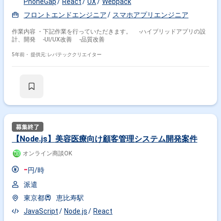
PhoneGap
React
UX
Webpack
フロントエンドエンジニア
スマホアプリエンジニア
作業内容 ・下記作業を行っていただきます。 -ハイブリッドアプリの設
計、開発 -UI/UX改善 -品質改善
5年前・
提供元: レバテッククリエイター
【Node.js】美容医療向け顧客管理システム開発案件
オンライン商談OK
-
円/時
派遣
東京都
恵比寿駅
JavaScript
Node.js
React