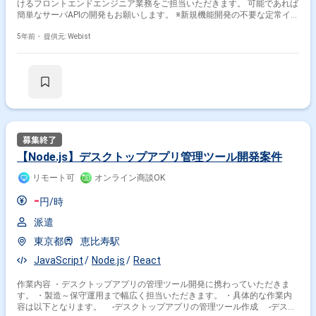
けるフロントエンドエンジニア業務をご担当いただきます。 可能であれば
簡単なサーバAPIの開発もお願いします。 ※新規機能開発の不要な定常イベ
ント運用チームに所属していただきます。 【開発環境について】
Node.js、TypeScript、React.js、 HTML/ CSS、JavaScript、Mac ※派遣元
5年前・
提供元: Webist
の当社（クリーク・アンド・リバー社）の派遣メンバーが活躍していま
す。 困ったことなどがあれば相談できる仲間がいますのでご安心くださ
い。
【Node.js】デスクトップアプリ管理ツール開発案件
リモート可
オンライン商談OK
-
円/時
派遣
東京都
恵比寿駅
JavaScript
Node.js
React
作業内容 ・デスクトップアプリの管理ツール開発に携わっていただきま
す。 ・製造～保守運用まで幅広く担当いただきます。 ・具体的な作業内
容は以下となります。 -デスクトップアプリの管理ツール作成 -デスク