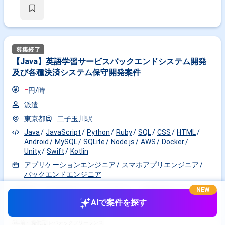
【Java】英語学習サービスバックエンドシステム開発
及び各種決済システム保守開発案件
-
円/時
派遣
東京都
二子玉川駅
Java
JavaScript
Python
Ruby
SQL
CSS
HTML
Android
MySQL
SQLite
Node.js
AWS
Docker
Unity
Swift
Kotlin
アプリケーションエンジニア
スマホアプリエンジニア
バックエンドエンジニア
NEW
作業内容 ・下記作業を行っていただきます。 -英語学習サービスのバッ
クエンドシステムの開発、各種決済システムの 保守、開発 -
AIで案件を探す
Android、iPhoneマーケット提供済みアプリの機能拡張開発、運用開発 -
英語学習サービスの決済システム及びバックオフィスシステムの開発 -
新規教育コンテンツのシステム開発 -教育コンテンツ利用者の学習デー
5年前・
提供元: レバテックフリーランス