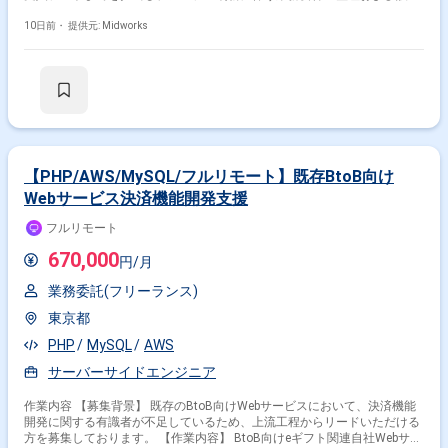
支援を実施いただきます。 開発業務は主にオフショアチームが担当するた
め、設計・レビュー・受入を中心としたポジションとなります。 物流業務
10日前・
提供元: Midworks
の効率化およびシステム基盤の刷新を推進する案件です。 【作業内容】
・物流システムリプレイスに伴う要件定義をご担当いただきます ・外部設
計および各種設計資料の作成を実施いただきます ・オフショア開発チーム
との調整および成果物レビューをご担当いただきます ・受入テストの計
画、実施および品質確認を行っていただきます ・プロジェクト推進に伴う
課題管理および関係者調整をご担当いただきます
【PHP/AWS/MySQL/フルリモート】既存BtoB向け
Webサービス決済機能開発支援
フルリモート
670,000
円/月
業務委託(フリーランス)
東京都
PHP
MySQL
AWS
サーバーサイドエンジニア
作業内容 【募集背景】 既存のBtoB向けWebサービスにおいて、決済機能
開発に関する有識者が不足しているため、上流工程からリードいただける
方を募集しております。 【作業内容】 BtoB向けeギフト関連自社Webサー