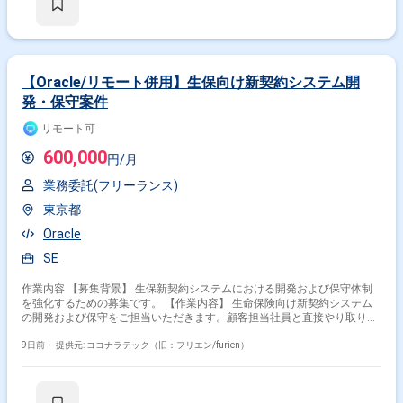
【Oracle/リモート併用】生保向け新契約システム開
発・保守案件
リモート可
600,000
円/月
業務委託(フリーランス)
東京都
Oracle
SE
作業内容 【募集背景】 生保新契約システムにおける開発および保守体制
を強化するための募集です。 【作業内容】 生命保険向け新契約システム
の開発および保守をご担当いただきます。顧客担当社員と直接やり取りを
行いながら、要件の整理や仕様調整を行い、上流工程を中心に対応を進め
ていただきます。案件リーダーとして要件作成や取り纏め、チーム内の担
9日前・
提供元: ココナラテック（旧：フリエン/furien）
当割りなども行っていただきます。 【求める人物像】 顧客担当社員との
やり取りを円滑に進められる高いコミュニケーション能力をお持ちの方を
求めています。生命保険業務に対する理解を持ち、主体的に課題を整理し