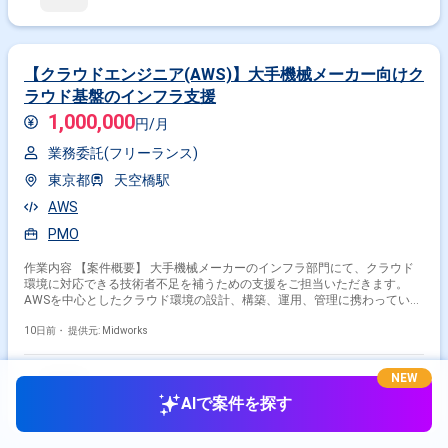
を実施いただきます ・複数プロジェクトにおけるクラウド基盤の整備およ
び運用支援をご担当いただきます
【クラウドエンジニア(AWS)】大手機械メーカー向けク
ラウド基盤のインフラ支援
1,000,000
円/月
業務委託(フリーランス)
東京都
天空橋駅
AWS
PMO
作業内容 【案件概要】 大手機械メーカーのインフラ部門にて、クラウド
環境に対応できる技術者不足を補うための支援をご担当いただきます。
AWSを中心としたクラウド環境の設計、構築、運用、管理に携わっていた
だきます。 一部AzureやOCI（Oracle Cloud Infrastructure）、オンプレミ
ス環境も利用しているプロジェクトです。 インフラ領域の技術支援から上
10日前・
提供元: Midworks
流工程まで幅広くご活躍いただける案件です。 【作業内容】 ・AWSを中
心としたクラウド環境の設計をご担当いただきます ・クラウド基盤の構
NEW
築、運用、管理をご担当いただきます ・AzureやOCIを含む環境の技術支
援を実施いただきます ・PMOおよび管理業務をご担当いただきます ・上
AIで案件を探す
流工程を含めたプロジェクト推進をご担当いただきます