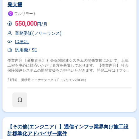
発支援
フルリモート
550,000
円/月
業務委託(フリーランス)
COBOL
汎用機
SE
作業内容 【募集背景】 社会保険関連システムの開発支援において、上流
工程を中心に対応いただける方を募集しております。 【作業内容】 社会
保険関連システムの開発支援をご担当いただきます。開発工程はオフショ
アで実施しており、主に受入れやレビュー、設計、調整などの上流工程を
担当いただく想定です。 【求める人物像】 関係者と円滑にコミュニケー
21日前・
提供元: ココナラテック（旧：フリエン/furien）
ションを取りながら、オフショア開発との連携や調整を主体的に進めてい
ただける方を求めております。 【ポジションの魅力】 社会保険関連の大
規模システムに関わりながら、上流工程中心の経験を積んでいただけま
す。オフショア開発の受入れやレビューを通じて、品質管理や調整力を高
められる環境です。 【開発環境】 COBOL（汎用機）、HULFT、A-
SPOOL、A-AUTO、SVF（統合帳票基盤）などを利用した環境です。
【その他(エンジニア）】通信インフラ業界向け施工設
計標準化アドバイザー案件