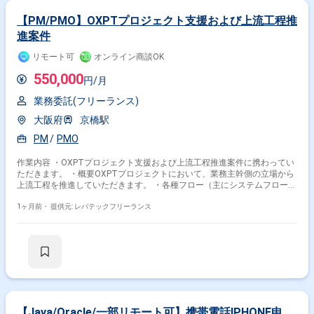
【PM/PMO】OXPTプロジェクト支援および上流工程推
進案件
リモート可
オンライン商談OK
550,000
円/月
業務委託(フリーランス)
大阪府
京橋駅
PM
PMO
作業内容 ・OXPTプロジェクト支援および上流工程推進案件に携わってい
ただきます。 ・概要OXPTプロジェクトにおいて、業務主幹側の立場から
上流工程を推進していただきます。 ・各種フロー（主にシステムフロー、
データフロー）の整理を行い、人物像、指示待ちではなく、自律的に課題
を見つけ、打開策を提案、実行していただきます。
1ヶ月前・
提供元: レバテックフリーランス
【Java/Oracle/一部リモート可】携帯電話IPHONE申