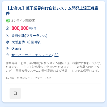
【上流SE】菓子業界向け自社システム開発上流工程案
件
オンライン商談OK
800,000
円/月
業務委託(フリーランス)
大阪府
松屋町駅
Oracle
サーバーサイドエンジニア
SE
作業内容 ・お菓子業界向け自社システム開発上流工程案件に携わっていた
だきます。 ・主に下記作業をご担当いただきます。 -各部署へのヒアリ
ング -基幹改善システムの要件定義および構築 -システム保守および改
善提案
1ヶ月前・
提供元: レバテックフリーランス