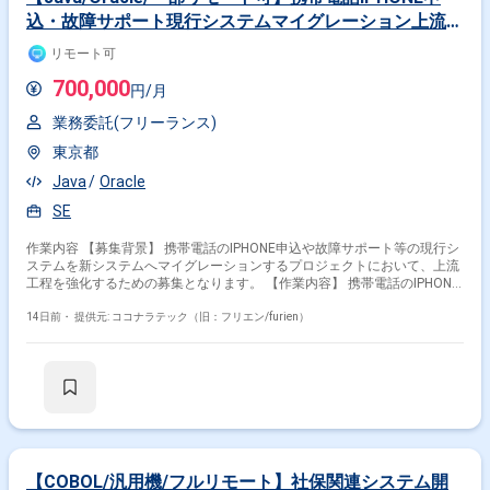
込・故障サポート現行システムマイグレーション上流支
援
リモート可
700,000
円/月
業務委託(フリーランス)
東京都
Java
Oracle
SE
作業内容 【募集背景】 携帯電話のIPHONE申込や故障サポート等の現行シ
ステムを新システムへマイグレーションするプロジェクトにおいて、上流
工程を強化するための募集となります。 【作業内容】 携帯電話のIPHONE
申込および故障サポートに関する現行システムのマイグレーションプロジ
ェクトに参画いただきます。要件定義や基本設計の作成を中心に、関係者
14日前・
提供元: ココナラテック（旧：フリエン/furien）
との調整を行いながら新システムへの移行に向けた上流工程をご対応いた
だきます。 【求める人物像】 顧客とのコミュニケーションを円滑に行い
ながら要件を整理できる方を求めています。マイグレーションプロジェク
トにおいて主体的に課題を拾い、関係者と協力して解決に向けて動ける方
が望ましいです。 【ポジションの魅力】 大規模な携帯電話関連システム
のマイグレーションに上流工程から関わっていただけます。要件定義や基
本設計などの上流経験を活かしつつ、マイグレーションやAI活用など新た
な取り組みにも関わることができます。 【開発環境】 OSはWindows、
Linuxを使用し、DBはORACLE、開発言語はJavaとなります。
【COBOL/汎用機/フルリモート】社保関連システム開