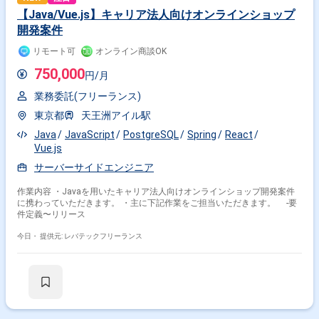
【Java/Vue.js】キャリア法人向けオンラインショップ
開発案件
リモート可
オンライン商談OK
750,000
円/月
業務委託(フリーランス)
東京都
天王洲アイル駅
Java
JavaScript
PostgreSQL
Spring
React
Vue.js
サーバーサイドエンジニア
作業内容 ・Javaを用いたキャリア法人向けオンラインショップ開発案件
に携わっていただきます。 ・主に下記作業をご担当いただきます。 -要
件定義〜リリース
今日・
提供元: レバテックフリーランス