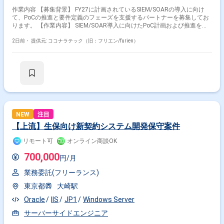
作業内容 【募集背景】 FY27に計画されているSIEM/SOARの導入に向け
て、PoCの推進と要件定義のフェーズを支援するパートナーを募集してお
ります。 【作業内容】 SIEM/SOAR導入に向けたPoC計画および推進をご
担当いただきます。SOAR導入に向けた要件定義支援を行っていただきま
す。現行運用課題の整理および改善提案を実施していただきます。監視運
2日前・
提供元: ココナラテック（旧：フリエン/furien）
用、インシデント対応、プレイブック運用などを含む運用設計の検討支援
を行っていただきます。ベンダー選定および評価支援、プロジェクト推進
支援にも携わっていただきます。 【求める人物像】 技術的な観点から主
体的に提案できる方を求めております。SIEM/SOARのベストプラクティス
を理解している方を歓迎いたします。利用部門、運用部門、ベンダーとの
調整を円滑に進められる方を求めております。手を動かしながら要件定義
を推進できる方にご活躍いただきたいと考えております。 【ポジションの
魅力】 SIEM/SOAR導入におけるPoCおよび要件定義といった上流工程か
ら参画し、技術的な観点からの提案や運用設計に深く関与していただけま
NEW
注目
す。大規模なセキュリティプロジェクトの初期フェーズに携わることで、
【上流】生保向け新契約システム開発保守案件
今後の全社的なセキュリティ基盤構築に大きな影響を与えることができま
す。 【開発環境】 SIEM製品およびSOAR製品を中心としたセキュリティ
リモート可
オンライン商談OK
ソリューション環境での業務となります。
700,000
円/月
業務委託(フリーランス)
東京都
大崎駅
Oracle
IIS
JP1
Windows Server
サーバーサイドエンジニア