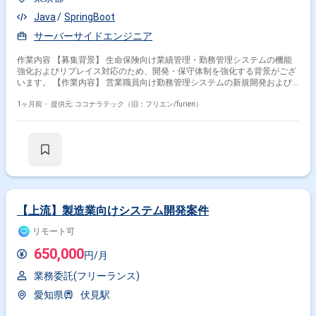
Java
SpringBoot
サーバーサイドエンジニア
作業内容 【募集背景】 生命保険向け業績管理・勤務管理システムの機能
強化およびリプレイス対応のため、開発・保守体制を強化する背景がござ
います。 【作業内容】 営業職員向け勤務管理システムの新規開発および
機能改修、保守対応をご担当いただきます。既存システムのCJFリプレイ
ス対応として、設計・開発・テスト・リリースまで一連の工程に携わって
1ヶ月前・
提供元: ココナラテック（旧：フリエン/furien）
いただきます。要件や基本設計などの上流工程にも関与いただき、関連シ
ステムとの連携や仕様調整を行っていただきます。 【求める人物像】 長
期的な参画を前提に、主体的に課題発見・改善提案ができる方を求めてお
ります。5名以上のチーム開発体制の中で、周囲と連携しながら自律的に
動ける方、ドキュメントやコミュニケーションを通じて品質向上に取り組
める方が望ましいです。 【ポジションの魅力】 生命保険業界向けのコア
システムに携わることで、業務知識とWebアプリケーション開発スキルの
双方を高めていただけます。上流工程から開発・保守まで一気通貫で関わ
れるため、要件定義スキルや設計力を伸ばしやすい環境です。CJFリプレ
【上流】製造業向けシステム開発案件
イス対応など、レガシーからモダン環境への移行経験も積むことができま
す。 【開発環境】 JavaおよびSpringBootを中心としたWebアプリケーシ
リモート可
ョン開発環境となっております。クラウド技術としてAWSを利用する可能
650,000
性があり、要件定義や基本設計など上流工程にも関わる機会がございま
円/月
す。
業務委託(フリーランス)
愛知県
伏見駅