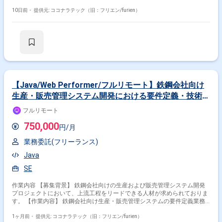
ビスの決済機能開発に携わっていただきます。別部署との折衝を行いなが
ら、要件定義から設計、開発、運用保守まで一貫してご対応いただきま
10日前・
提供元: ココナラテック（旧：フリエン/furien）
す。決済機能に関する方向性の選定など上流工程から参画していただきま
す。 【求める人物像】 決済機能開発に関する知見を生かして現場をリー
ドいただける方を求めております。関係部署との折衝を円滑に進められる
コミュニケーション力をお持ちの方、AIコーディングなど新しい開発手法
にも前向きに取り組んでいただける方を歓迎いたします。 【ポジションの
魅力】 自社サービスに深く関わりながら、上流工程から運用保守まで一気
通貫で携わることができます。決済領域における専門性を高めつつ、AI駆
動開発など新しい技術要素にも触れられる環境です。既に複数名のメンバ
ーが参画している体制の中で、中心メンバーとして活躍していただけま
【Java/Web Performer/フルリモート】鉄鋼会社向け
す。 【開発環境】 PHP, CodeIgniter, AWS, MySQL, Cursor(AI駆動開発)を用
生産・販売管理システム開発における要件定義・技術選
いた環境での開発となります。
定
フルリモート
750,000
円/月
業務委託(フリーランス)
Java
SE
作業内容 【募集背景】 鉄鋼会社向けの生産および販売管理システム開発
プロジェクトにおいて、上流工程をリードできる人材が求められておりま
す。 【作業内容】 鉄鋼会社向け生産・販売管理システムの要件定義業務
をご担当いただきます。 システム特性や開発スピードを考慮し、「Web
Performer（ローコード）」と「Java（スクラッチ）」の双方を比較・検
1ヶ月前・
提供元: ココナラテック（旧：フリエン/furien）