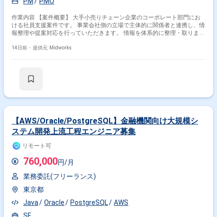
PM
PMO
作業内容 【案件概要】 大手小売りチェーン企業のコーポレート部門にお
ける社員支援案件です。 事業会社側の立場で主体的に関係者と連携し、情
報整理や提案対応を行っていただきます。 情報を体系的に整理・取りまと
めたうえで、顧客へ提案し判断を仰ぐ役割をご担当いただきます。 実装工
程は外部ベンダーが担当するため、上流工程における推進および調整業務
14日前・
提供元: Midworks
が中心となります。 【作業内容】 ・事業会社側の立場での各種支援対応
・関係者との調整および情報収集 ・情報の体系的な整理および資料作成
・顧客への提案および判断依頼対応 ・外部ベンダー管理を含む上流工程の
推進支援
【AWS/Oracle/PostgreSQL】金融機関向け大規模シ
ステム開発上流工程エンジニア募集
リモート可
760,000
円/月
業務委託(フリーランス)
東京都
Java
Oracle
PostgreSQL
AWS
SE