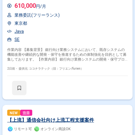
610,000
円/月
業務委託(フリーランス)
東京都
Java
SE
作業内容 【募集背景】 銀行向け業務システムにおいて、既存システムの
機能改善や継続的な開発・保守を推進するための体制強化を目的として募
集しております。 【作業内容】 銀行向け業務システムの開発・保守プロ
ジェクトにて、既存システムの機能改善を中心に、ユーザ部門との仕様調
整や影響調査など上流工程から開発まで主体的に推進していただきます。
2日前・
提供元: ココナラテック（旧：フリエン/furien）
調査・設計工程の比率が比較的高く、システム理解を深めながら継続的に
携わっていただきます。また、生成AIツールを活用しながら調査・設計・
コーディング等の効率化を図っていただきます。 【求める人物像】 自ら
調査や情報整理を行い、主体的に業務を推進していただける方を求めてお
ります。 【ポジションの魅力】 銀行向けの基幹業務システムに長期的に
関わりながら、上流工程から開発・保守まで一貫して携わることができま
す。調査・設計工程の比率が高いため、業務理解やシステム理解を深めな
がらスキルを磨いていただけます。また、生成AIツールを活用した調査・
設計・コーディングの効率化に取り組めるため、新しい技術への知見も広
NEW
注目
げていただけます。 【開発環境】 Java / Linux / DB2 / 生成AIツールを利
【上流】通信会社向け上流工程支援案件
用して開発・保守を行っていただきます。
リモート可
オンライン商談OK