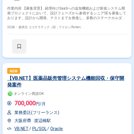
作業内容 【募集背景】 経理向けSaaSへの追加機能および新規システム開
発プロジェクトにおいて、設計フェーズから参画するシニアSEを募集して
おります。設計から開発、テストまでを推進し、多数のステークホルダー
が関わる中で設計品質の担保とプロジェクト推進の両輪を担っていただき
ます。 【作業内容】 設計課題ドキュメントの作成・管理（課題の整理・
2日前・
提供元: ココナラテック（旧：フリエン/furien）
起票、関係者との解消推進）を主担当として実施いただきます。設計から
テストにかけてのWBS策定および進捗管理を行っていただきます。Ruby
on Railsを用いた汎用的で保守性の高い設計・実装や、必要に応じた技術
検証・PoCを実施していただきます。プロダクトチームや関係各社との仕
様・スケジュール調整を行っていただきます。提案・報告資料の作成や、
設計・コードレビューを通じた品質担保もお任せいたします。既存の要件
定義成果物や引き継ぎ資料のキャッチアップも行っていただきます。 【求
める人物像】 曖昧な課題を自ら整理し、たたき台を作って前に進められる
方を求めております。実装だけでなく、ドキュメントや資料作成、関係者
NEW
調整もプロジェクトの価値と捉えられる方を歓迎いたします。顧客および
【VB.NET】医薬品販売管理システム機能回収・保守開
チーム双方と丁寧に連携し、多数の関係者を尊重しながら進められる方を
発案件
想定しております。ドメイン知識や業務ロジックを素早くキャッチアップ
し、設計に落とし込める方、品質課題やボトルネックを自発的に発見し、
オンライン商談OK
解決までの道筋を示せる方にご活躍いただけます。 【ポジションの魅力】
経理向けSaaSの追加機能および新規システム開発において、設計フェーズ
700,000
円/月
からテストまで一貫して関わることができるポジションです。多数のステ
ークホルダーと連携しながら、設計品質の担保とプロジェクト推進を主導
業務委託(フリーランス)
する経験を積むことができます。Ruby on RailsやAWS、生成AIを活用した
開発・PoCなど、モダンな技術スタックを活かした上流工程中心の業務に
大阪府
渡辺橋駅
携わることができます。 【開発環境】 バックエンドはGo、Ruby on
Rails、Unicorn、Nginx、PostgreSQL、Redis、Docker、Elasticsearchな
VB.NET
PL/SQL
Oracle
どを利用しております。フロントエンドはTypeScript、React、Redux、