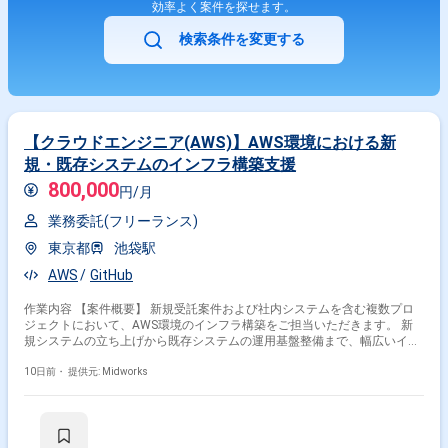
効率よく案件を探せます。
検索条件を変更する
【クラウドエンジニア(AWS)】AWS環境における新
規・既存システムのインフラ構築支援
800,000
円/月
業務委託(フリーランス)
東京都
池袋駅
AWS
GitHub
作業内容 【案件概要】 新規受託案件および社内システムを含む複数プロ
ジェクトにおいて、AWS環境のインフラ構築をご担当いただきます。 新
規システムの立ち上げから既存システムの運用基盤整備まで、幅広いイン
フラ業務に携わる案件です。 要件定義などの上流工程から参画し、システ
ム基盤の設計・構築を推進していただきます。 クラウドインフラの構築・
10日前・
提供元: Midworks
運用を担うAWSエンジニアポジションです。 【作業内容】 ・AWS環境に
おけるインフラ設計および構築をご担当いただきます ・新規システムのイ
ンフラ基盤構築を実施いただきます ・既存システムの運用に伴うインフラ
改善および構築対応をご担当いただきます ・要件定義を含む上流工程支援