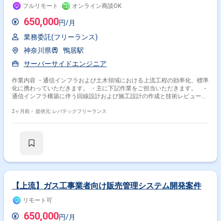
フルリモート
オンライン商談OK
650,000
円/月
業務委託(フリーランス)
神奈川県
鴨居駅
サーバーサイドエンジニア
作業内容 ・通信インフラおよび土木領域における上流工程の効率化、標準
化に携わっていただきます。 ・主に下記作業をご担当いただきます。 -
通信インフラ構築に伴う回線設計および施工設計の作成と技術レビュー
-土木関連の要件定義および横断的な技術アドバイス -現場担当者から
の作業引き取りと作図指示、最終チェックによる分業体制の構築支援
2ヶ月前・
提供元: レバテックフリーランス
【上流】ガス工事業者向け販売管理システム開発案件
リモート可
650,000
円/月