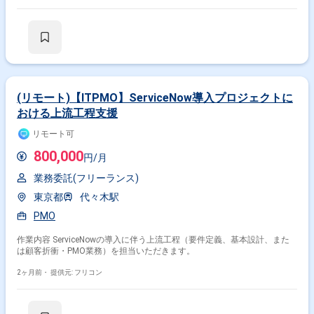
討しながら、最適な開発方針の策定を行っていただきます。 要件定義に加
え、技術選定、比較検討、基本設計など上流工程全般をリードしていただ
きます。 【求める人物像】 ビジネス要件を正しく理解し、開発手法や技
術選定のメリット・デメリットを整理したうえで提案ができる方を求めて
おります。 関係者とのコミュニケーションを取りながら、主体的に要件定
義や仕様策定を進められる方が望ましいです。 【ポジションの魅力】 ロ
ーコードとスクラッチ開発の双方を比較しながら技術選定を行うことがで
き、上流工程からシステム全体のアーキテクチャ検討に携わることができ
ます。 鉄鋼業界における基幹系システムの要件定義・基本設計経験を積む
(リモート)【ITPMO】ServiceNow導入プロジェクトに
ことで、業務知見と技術スキルの両面でスキルアップが可能です。 【開発
おける上流工程支援
環境】 Web Performer, Java
リモート可
800,000
円/月
業務委託(フリーランス)
東京都
代々木駅
PMO
作業内容 ServiceNowの導入に伴う上流工程（要件定義、基本設計、また
は顧客折衝・PMO業務）を担当いただきます。
2ヶ月前・
提供元: フリコン