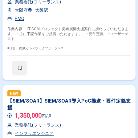
業務委託(フリーランス)
大阪府
大阪駅
PMO
作業内容 ・LT-BOMプロジェクト拠点展開支援案件に携わっていただきま
す。 ・主に下記作業をご担当いただきます。 ｰ要件定義 ｰユーザーテ
スト
3日前・
提供元: レバテックフリーランス
NEW
【SIEM/SOAR】SIEM/SOAR導入PoC推進・要件定義支
援
1,350,000
円/月
業務委託(フリーランス)
インフラエンジニア