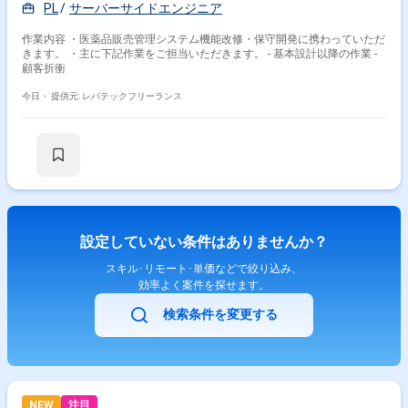
PL
サーバーサイドエンジニア
styled-components、Storybook、Webpackなどを利用しております。イン
フラはAWS（EC2、RDS、ElastiCache、S3、ElasticsearchService、
作業内容 ・医薬品販売管理システム機能改修・保守開発に携わっていただ
Lambda、ElasticBeanstalkなど）、Ansible、Datadog、CircleCI、Engine
きます。 ・主に下記作業をご担当いただきます。 - 基本設計以降の作業 -
Yardなどを利用しております。その他、GitHub、Slack、JIRA、Notionな
顧客折衝
どのツールを利用しております。
今日・
提供元: レバテックフリーランス
設定していない条件はありませんか？
スキル･リモート･単価などで絞り込み、
効率よく案件を探せます。
検索条件を変更する
NEW
注目