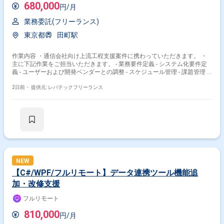
680,000
円/月
業務委託(フリーランス)
東京都
田町駅
作業内容 ・通信会社向け上流工程支援案件に携わっていただきます。 ・
主に下記作業をご担当いただきます。 - 業務要件定義 - システム化要件定
義 - ユーザーおよび開発ベンダーとの調整 - スケジュール管理 - 課題管理 -
品質管理 - プロジェクト推進
2日前・
提供元: レバテックフリーランス
NEW
【C#/WPF/フルリモート】データ連携ツール機能追
加・改修支援
フルリモート
810,000
円/月