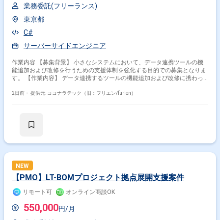
業務委託(フリーランス)
東京都
C#
サーバーサイドエンジニア
作業内容 【募集背景】 小さなシステムにおいて、データ連携ツールの機
能追加および改修を行うための支援体制を強化する目的での募集となりま
す。 【作業内容】 データ連携するツールの機能追加および改修に携わっ
ていただきます。C#（サーバーサイド）およびWPF（フロントエンド）を
用いて、基本設計から結合テストまで一連の工程をご担当いただきます。
2日前・
提供元: ココナラテック（旧：フリエン/furien）
【求める人物像】 基本設計以降の工程を主体的に進められる方、自ら課題
を発見し改善提案ができる方、関係者と円滑にコミュニケーションを取り
ながら開発を進められる方を求めております。 【ポジションの魅力】 小
規模なシステムであるため、上流工程から結合テストまで幅広い工程に関
わることができ、C#およびWPFを用いたサーバーサイド・フロントエンド
双方のスキルを活かしつつ、設計力や品質向上の経験を積むことができま
す。 【開発環境】 C#を用いたサーバーサイド開発およびWPFを用いたフ
ロントエンド開発を行っていただきます。アーキテクチャとして
MVVM(Model-View-ViewModel)パターンを採用した構成となります。
NEW
【PMO】LT-BOMプロジェクト拠点展開支援案件
リモート可
オンライン商談OK
550,000
円/月