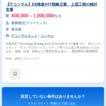
【ITコンサル】DX推進やIT戦略立案、上流工程の検討
支援
600,000
1,000,000
〜
円/月
業務委託(フリーランス)
東京都
ITコンサルタント
コンサル
作業内容 Technology Strategy and advisory区分での募集です。 DXコンサ
ルタント・ITコンサルタントとしてテック寄りの上流工程を担当いただき
ます。 金融・証券・損保などの業界知見を活かし、構想整理や課題整理、
推進支援を行う想定です。 上流工程の経験をベースに、顧客折衝や論点整
理を主体的に進められる方を求めています。
9日前・
提供元: プロエンジニア
設定していない条件はありませんか？
スキル･リモート･単価などで絞り込み、