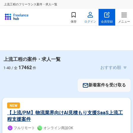
上流工程のフリーランス案件・求人一覧
保存
ログイン
会員登録
メニュー
上流工程の案件・求人一覧
17462
1-40 / 全
件
新着案件を受け取る
NEW
【上流/PM】物流業界向けAI見積もり支援SaaS上流工
程支援案件
フルリモート
オンライン商談OK