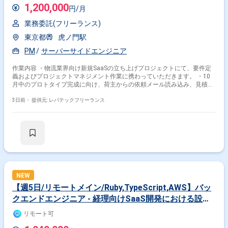
1,200,000
円/月
業務委託(フリーランス)
東京都
虎ノ門駅
PM
サーバーサイドエンジニア
作業内容 ・物流業界向け新規SaaSの立ち上げプロジェクトにて、要件定
義およびプロジェクトマネジメント作業に携わっていただきます。 ・10
月中のプロトタイプ完成に向け、荷主からの依頼メール読み込み、見積も
りドラフト自動作成機能等の要件整理やベンダーコントロールを主導いた
だく想定です。 ・具体的には下記作業を想定しています。 -新規SaaSに
3日前・
提供元: レバテックフリーランス
おける0からの企画、要件定義および仕様策定 -生成AI、LLMを活用した
機能要件の取りまとめおよび技術検討対応 -プロジェクト全体の進捗管
理、課題管理、および外部開発ベンダーのコントロール
NEW
【週5日/リモートメイン/Ruby,TypeScript,AWS】バッ
クエンドエンジニア - 経理向けSaaS開発における設計
から推進まで担うシニアSE案件
リモート可