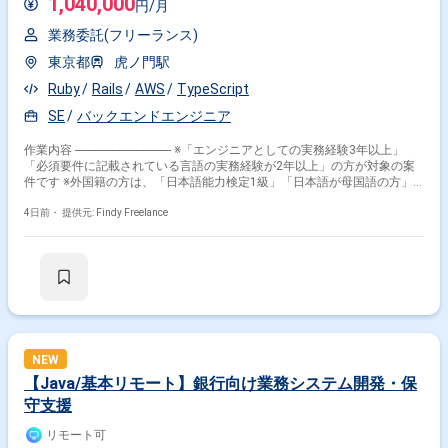
1,040,000
円/月
業務委託(フリーランス)
東京都
虎ノ門駅
Ruby
Rails
AWS
TypeScript
SE
バックエンドエンジニア
作業内容 -------------------------------- ※「エンジニアとしての実務経験3年以上」
「必須要件に記載されている言語の実務経験が2年以上」の方が対象の案
件です ※外国籍の方は、「日本語能力検定1級」「日本語が母国語の方」
の方が対象です ※20代〜40代の経験者が望ましい案件です ※平日日中での
稼働が前提となります。 ※すでにFindy Freelanceで担当がついている方
4日前・
提供元: Findy Freelance
は、直接ご連絡いただいた方がスムーズです -------------------------------- - 設計課題
ドキュメントの作成および管理（課題の整理・起票、関係者との解消推
進） - 設計からテストにおけるWBSの策定および進捗管理 - Ruby on Rails
を用いた、汎用的で保守性の高い設計および実装 - 必要に応じた技術検証
やPoCの実施 - 自社プロダクトチームや関係各社との仕様・スケジュール
調整 - パワーポイントやExcelを用いた提案・報告資料の作成 - 設計・コー
ドレビューを通じた品質担保 - 既存の要件定義成果物や引き継ぎ資料のキ
ャッチアップ
NEW
【Java/基本リモート】銀行向け業務システム開発・保
守支援
リモート可