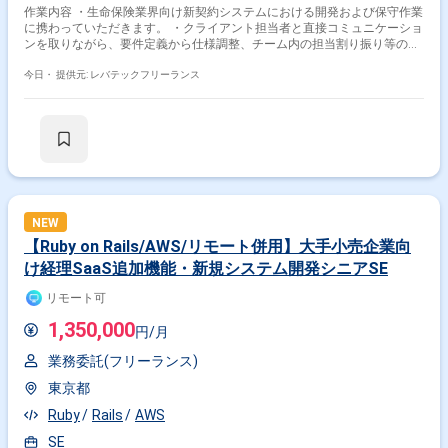
作業内容 ・生命保険業界向け新契約システムにおける開発および保守作業
に携わっていただきます。 ・クライアント担当者と直接コミュニケーショ
ンを取りながら、要件定義から仕様調整、チーム内の担当割り振り等のリ
ードを担当いただく想定です。 ・具体的には下記作業を想定しています。
-生命保険新契約システムにおける要件定義、外部設計および開発、保守
今日・
提供元: レバテックフリーランス
-ユーザー部門との仕様調整、要件作成および要件取りまとめ対応 -案
件リーダーとしてのチーム内タスク割り振りをはじめとする各種調整
NEW
【Ruby on Rails/AWS/リモート併用】大手小売企業向
け経理SaaS追加機能・新規システム開発シニアSE
リモート可
1,350,000
円/月
業務委託(フリーランス)
東京都
Ruby
Rails
AWS
SE