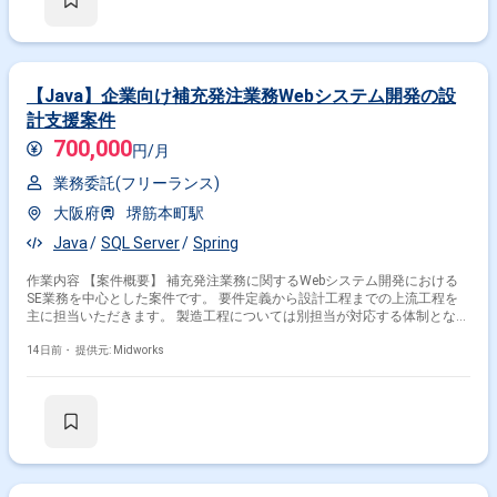
ながら周囲と協調してプロジェクトを推進できる方が望ましいです。 【ポ
ジションの魅力】 大規模な生命保険向け新契約システムに携わることで、
業務知見と上流工程の経験をさらに深めていただけます。顧客担当社員と
の直接折衝や案件リーダーとしての役割を通じて、要件定義から設計まで
一連の工程をリードできる環境です。 【開発環境】 OracleDB、Visual
Studio 2017、Windows Server 2019、IIS、JP1 等を利用したシステム環
【Java】企業向け補充発注業務Webシステム開発の設
境での開発および保守となります。
計支援案件
700,000
円/月
業務委託(フリーランス)
大阪府
堺筋本町駅
Java
SQL Server
Spring
作業内容 【案件概要】 補充発注業務に関するWebシステム開発における
SE業務を中心とした案件です。 要件定義から設計工程までの上流工程を
主に担当いただきます。 製造工程については別担当が対応する体制となっ
ています。 基本設計および詳細設計を中心に仕様策定を行う役割です。
システム全体の品質を担保する上流工程支援が中心となる案件です。 【作
14日前・
提供元: Midworks
業内容】 ・設計および仕様策定などのSE業務 ・要件定義の整理および取
りまとめ ・基本設計および詳細設計の作成 ・テスト工程における仕様確
認および支援 ・関連ドキュメントの作成および整備