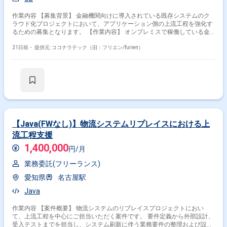
作業内容 【募集背景】 金融機関向けに導入されている既存システムのク
ラウド化プロジェクトにおいて、アプリケーション側の上流工程を強化す
るための募集となります。 【作業内容】 オンプレミスで稼働している金
融機関向けシステムをAWS上へクラウド移行するにあたり、OSやミドル
ウェアのバージョンアップ対応およびDBをOracleからPostgreSQLへ変更
21日前・
提供元: ココナラテック（旧：フリエン/furien）
する大規模案件に参画していただきます。アプリケーション側の要件定義
および設計をご対応いただき、要件定義書や設計書などの各種ドキュメン
ト作成、QA表の更新などを実施していただきます。志向や評価に応じ
て、実装やテスト工程まで一貫してご対応いただく可能性もございます。
【求める人物像】 金融機関向けの大規模システム開発において、ステーク
ホルダーと円滑にコミュニケーションを取りながら、主体的に要件整理や
設計を推進していただける方を求めております。チームで協調しつつ問題
解決に取り組み、品質と生産性のバランスを意識して行動できる方が望ま
しいです。 【ポジションの魅力】 大規模なクラウド移行プロジェクトの
【Java(FWなし)】物流システムリプレイスにおける上
上流工程に中心メンバーとして関わることができ、AWSをはじめとしたク
流工程支援
ラウド技術や、OracleからPostgreSQLへのDB移行に関する知見を深めて
いただけます。金融業界向けシステムの要件定義から設計までを経験する
1,400,000
円/月
ことで、上流工程のスキルを高めることができる環境です。 【開発環境】
オンプレミス環境からAWS環境への移行に伴い、OS・ミドルウェアのバ
業務委託(フリーランス)
ージョンアップおよびDBをOracleからPostgreSQLへ変更する構成となり
愛知県
名古屋駅
ます。アプリケーションはJavaでの開発が想定されています。
Java
作業内容 【案件概要】 物流システムのリプレイスプロジェクトにおい
て、上流工程を中心にご担当いただく案件です。 要件定義から外部設計、
受入テストまでを担当し、システム刷新に伴う業務要件の整理および設計