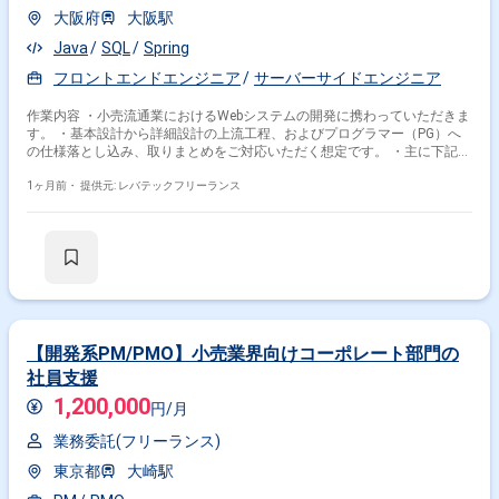
大阪府
大阪駅
Java
SQL
Spring
フロントエンドエンジニア
サーバーサイドエンジニア
作業内容 ・小売流通業におけるWebシステムの開発に携わっていただきま
す。 ・基本設計から詳細設計の上流工程、およびプログラマー（PG）へ
の仕様落とし込み、取りまとめをご対応いただく想定です。 ・主に下記作
業をご担当いただきます。 - Java（Spring Boot）を用いたWebシステム
の基本設計、詳細設計 - 製造メンバー（PG）の進捗管理、技術フォロ
1ヶ月前・
提供元: レバテックフリーランス
ー、仕様の取りまとめ
【開発系PM/PMO】小売業界向けコーポレート部門の
社員支援
1,200,000
円/月
業務委託(フリーランス)
東京都
大崎駅