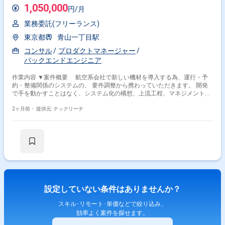
1,050,000
円/月
業務委託(フリーランス)
東京都
青山一丁目駅
コンサル
プロダクトマネージャー
バックエンドエンジニア
作業内容 ▼案件概要 航空系会社で新しい機材を導入する為、運行・予
約・整備関係のシステムの、 要件調整から携わっていただきます。 開発
で手を動かすことはなく、システム化の構想、上流工程、マネジメント、
進捗管理、課題管理などをご担当いただきます。 ＜主なミッション＞
顧客内の各業務部門におけるDX化検討・提案 IT/業務改革プロジェクトに
2ヶ月前・
提供元: テックリーチ
おけるPM、PMO等のプロジェクト推進・支援 ＜具体的には＞ グランドデ
ザインの策定、ロードマップ策定、他社事例調査、 ハードウェアベンダー
へのヒアリング、空港本部役員への報告・説明 ※当案件におきましては、
直近参画期間が半年以内の案件が続いている方はお見送りとなります。
（但し、企業都合退場は対象外） ※20代〜30代が中心で活気ある雰囲気で
す。 ※成長意欲が高く、スキルを急速に伸ばしたい方に最適 ※将来リーダ
ーを目指す方歓迎 ＝＝＝＝＝ ※重要※ ▼必ずお読みください▼ 【必須要
件】 ・20～30代までの方、活躍中！ ・社会人経験必須 ・外国籍の場合、
JLPT(N1)もしくはJPT700点以上のビジネス上級レベル必須 ・週5日稼働
設定していない条件はありませんか？
必須 ・エンジニア実務経験3年以上必須 ＝＝＝＝＝ ★本案件の最新の状況
は、担当者までお問合せ下さい。 ★期間：随時～
スキル･リモート･単価などで絞り込み、
効率よく案件を探せます。