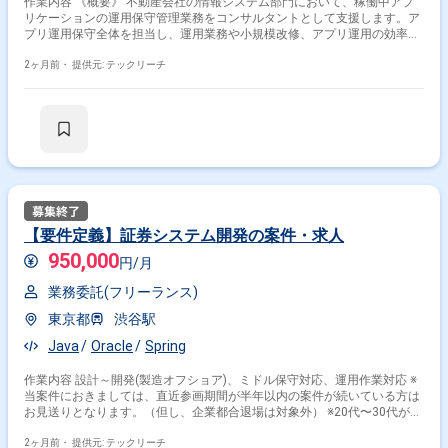
作業内容 《概要》 不動産会社の情報システム部門において、稼働中アプ
リケーションの運用保守管理業務をコンサルタントとして支援します。ア
プリ運用保守全体を担当し、運用業務や小規模改修、アプリ運用の効率化
を行います。 情報システム部門の役割を担い、システム部門担当者だけで
なく、ユーザ部門やシステムベンダとのコミュニケーションも行います。
2ヶ月前・
提供元: テックリーチ
運用保守の視点から課題を抽出し、新規案件へ繋げることも重要な役割で
す。 システム数が多く関係者も多いため、全体を俯瞰しながら最適解を見
出し、調整する力が求められます。 《体制規模》 主要システム：20シス
テム・8ベンダ 管理体制：3チームで運用 Aチーム（9人）：基幹・契約系
10システム＋αの運用保守 Bチーム（9人）：集客・販売系10システム＋α
の運用保守 Cチーム（8人）：アプリ運用保守横断管理（今回募集） 《出
社形態》 週5日クライアント出社。対面ミーティング開催とチーム内コミ
ュニケーション迅速化のため。 《希望期間》 1年以上（長期継続希望）
《チーム体制》 リーダー：1名 サブリーダー：2名 メンバ：4名 《今回の
役割》 メンバ 《主な業務内容》 小規模な案件を複数担当します。業務部
【要件定義】証券システム開発の案件・求人
門・システム部門・運用保守ベンダと調整し、案件規模に応じて単独また
950,000
は複数名で推進します。 1. 運用保守業務全般 インフラシステム導入やア
円/月
ップデートによるアプリ影響調査の管理 2. セキュリティ対応 全社的なセ
キュリティ取り組みでの業務システム対応 セキュリティパッチ対応 業務
業務委託(フリーランス)
システムのEOS調査 3. 運用課題管理・実行 運用課題の抽出・整理・検
東京都
渋谷駅
討・実施 4. 報告業務 説明資料作成（PowerPoint、Excel） 関係各所への説
明・報告（定例会での説明、検討協議等） ※当案件におきましては、直近
Java
Oracle
Spring
参画期間が半年以内の案件が続いている方はお見送りとなります。（但
し、企業都合退場は対象外） ※20代〜30代が中心で活気ある雰囲気です。
作業内容 設計～開発(製造オフショア)、ミドル保守対応、運用作業対応 ※
※成長意欲が高く、スキルを急速に伸ばしたい方に最適 ※将来リーダーを
当案件におきましては、直近参画期間が半年以内の案件が続いている方は
目指す方歓迎 ＝＝＝＝＝ ※重要※ ▼必ずお読みください▼ 【必須要件】
お見送りとなります。（但し、企業都合退場は対象外） ※20代〜30代が中
・20～30代までの方、活躍中！ ・社会人経験必須 ・外国籍の場合、
心で活気ある雰囲気です。 ※成長意欲が高く、スキルを急速に伸ばしたい
JLPT(N1)もしくはJPT700点以上のビジネス上級レベル必須 ・週5日稼働
方に最適 ※将来リーダーを目指す方歓迎 ＝＝＝＝＝ ※重要※ ▼必ずお読み
2ヶ月前・
提供元: テックリーチ