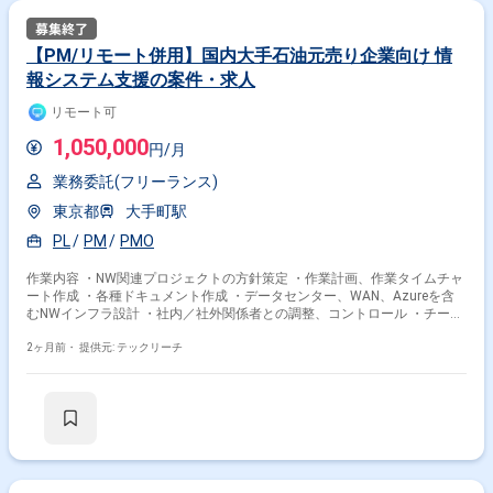
【PM/リモート併用】国内大手石油元売り企業向け 情
報システム支援の案件・求人
リモート可
1,050,000
円/月
業務委託(フリーランス)
東京都
大手町駅
PL
PM
PMO
作業内容 ・NW関連プロジェクトの方針策定 ・作業計画、作業タイムチャ
ート作成 ・各種ドキュメント作成 ・データセンター、WAN、Azureを含
むNWインフラ設計 ・社内／社外関係者との調整、コントロール ・チーム
内の課題管理、スケジュール管理 ・ベンダーコントロール 【主な環境(言
語・ツール)】： ・Cisco ・WAN ・Azure ・AWS ※当案件におきまして
2ヶ月前・
提供元: テックリーチ
は、直近参画期間が半年以内の案件が続いている方はお見送りとなりま
す。（但し、企業都合退場は対象外） ※20代〜30代が中心で活気ある雰囲
気です。 ※成長意欲が高く、スキルを急速に伸ばしたい方に最適 ※将来リ
ーダーを目指す方歓迎 ＝＝＝＝＝ ※重要※ ▼必ずお読みください▼ 【必須
要件】 ・20～30代までの方、活躍中！ ・社会人経験必須 ・外国籍の場
合、JLPT(N1)もしくはJPT700点以上のビジネス上級レベル必須 ・週5日
稼働必須 ・エンジニア実務経験3年以上必須 ＝＝＝＝＝ ★本案件の最新の
状況は、担当者までお問合せ下さい。 ★期間：随時～