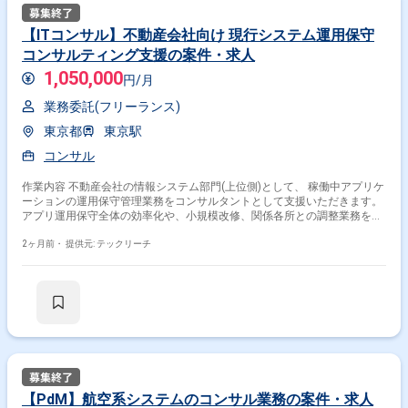
【ITコンサル】不動産会社向け 現行システム運用保守
コンサルティング支援の案件・求人
1,050,000
円/月
業務委託(フリーランス)
東京都
東京駅
コンサル
作業内容 不動産会社の情報システム部門(上位側)として、 稼働中アプリケ
ーションの運用保守管理業務をコンサルタントとして支援いただきます。
アプリ運用保守全体の効率化や、小規模改修、関係各所との調整業務を担
います。 【主な業務内容】 運用保守業務全般(インフラ導入・アップデー
トによるアプリ影響調査の管理) セキュリティ対応(全社セキュリティ取り
2ヶ月前・
提供元: テックリーチ
組みに伴う対応、EOS調査等) 運用課題の抽出、整理、検討、実行 報告資
料の作成(PowerPoint、Excel)および定例会等での説明、報告 ※当案件にお
きましては、直近参画期間が半年以内の案件が続いている方はお見送りと
なります。（但し、企業都合退場は対象外） ※20代〜30代が中心で活気あ
る雰囲気です。 ※成長意欲が高く、スキルを急速に伸ばしたい方に最適 ※
将来リーダーを目指す方歓迎 ＝＝＝＝＝ ※重要※ ▼必ずお読みください▼
【必須要件】 ・20～30代までの方、活躍中！ ・社会人経験必須 ・外国籍
の場合、JLPT(N1)もしくはJPT700点以上のビジネス上級レベル必須 ・週
5日稼働必須 ・エンジニア実務経験3年以上必須 ＝＝＝＝＝ ★本案件の最
新の状況は、担当者までお問合せ下さい。 ★期間：随時～
【PdM】航空系システムのコンサル業務の案件・求人