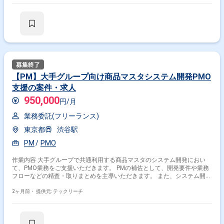
リズムの改善・チューニング 開発ドキュメントの作成、仕様調整 ソフト
ウェア開発エンジニアとの技術連携 コードレビュー ※当案件におきまして
は、直近参画期間が半年以内の案件が続いている方はお見送りとなりま
す。（但し、企業都合退場は対象外） ※20代〜30代が中心で活気ある雰囲
気です。 ※成長意欲が高く、スキルを急速に伸ばしたい方に最適 ※将来リ
ーダーを目指す方歓迎 ＝＝＝＝＝ ※重要※ ▼必ずお読みください▼ 【必須
要件】 ・20～30代までの方、活躍中！ ・社会人経験必須 ・外国籍の場
合、JLPT(N1)もしくはJPT700点以上のビジネス上級レベル必須 ・週5日
稼働必須 ・エンジニア実務経験3年以上必須 ＝＝＝＝＝ ★本案件の最新の
状況は、担当者までお問合せ下さい。 ★期間：随時～
【PM】大手グループ向け商品マスタシステム開発PMO
支援の案件・求人
950,000
円/月
業務委託(フリーランス)
東京都
渋谷駅
PM
PMO
作業内容 大手グループで共通利用する商品マスタのシステム開発におい
て、PMO業務をご支援いただきます。 PMの補佐として、開発要件や業務
フローなどの精査・取りまとめを主導いただきます。 また、システム開発
会社や関係各社との調整、進捗管理、課題管理などもご担当いただく想定
です。 主な業務内容は以下の想定です。 開発要件、業務フローの精査・
2ヶ月前・
提供元: テックリーチ
取りまとめ PM補佐業務 システム開発会社、関係各社との調整 WBS作成、
タスク進行管理 進捗管理、課題管理 会議体運営、議事録作成 クライアン
トおよびステークホルダーとの折衝・合意形成 ※当案件におきましては、