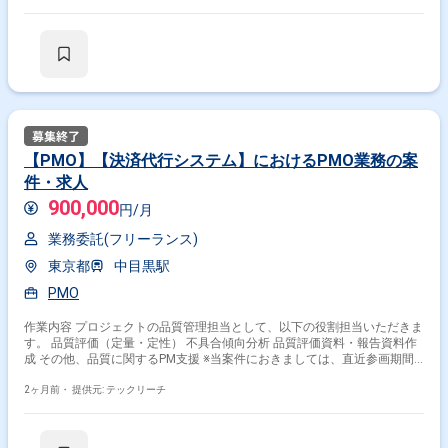
Lambda, S3, ALB, Elasticache Redis, CloudFront, Dynamodb）
GCP（Bigquery, App Engine） 開発言語： Go, Python, PHP, TypeScript,
React（Next,js） その他ツール： Github, CircleCI, Jenkins, Datadog,
Docker, Terraform, Slack, Confluence 開発マシン： Mac（M1） 一部古い
仕組みを利用しており、PHPのバージョンは5.6、 フレームワークは
Codeigniter3（3.0.2）のものが存在しています ※当案件におきましては、
直近参画期間が半年以内の案件が続いている方はお見送りとなります。
（但し、企業都合退場は対象外） ※20代〜30代が中心で活気ある雰囲気で
す。 ※成長意欲が高く、スキルを急速に伸ばしたい方に最適 ※将来リーダ
ーを目指す方歓迎 ＝＝＝＝＝ ※重要※ ▼必ずお読みください▼ 【必須要
【PMO】【決済代行システム】におけるPMO業務の案
件】 ・20～30代までの方、活躍中！ ・社会人経験必須 ・外国籍の場合、
件・求人
JLPT(N1)もしくはJPT700点以上のビジネス上級レベル必須 ・週5日稼働
必須 ・エンジニア実務経験3年以上必須 ＝＝＝＝＝ ★本案件の最新の状況
900,000
円/月
は、担当者までお問合せ下さい。 ★期間：随時～
業務委託(フリーランス)
東京都
中目黒駅
PMO
作業内容 プロジェクトの品質管理担当として、以下の役割担当いただきま
す。 品質評価（定量・定性） 不具合傾向分析 品質評価資料・報告資料作
成 その他、品質に関するPM支援 ※当案件におきましては、直近参画期間
が半年以内の案件が続いている方はお見送りとなります。（但し、企業都
合退場は対象外） ※20代〜30代が中心で活気ある雰囲気です。 ※成長意欲
2ヶ月前・
提供元: テックリーチ
が高く、スキルを急速に伸ばしたい方に最適 ※将来リーダーを目指す方歓
迎 ＝＝＝＝＝ ※重要※ ▼必ずお読みください▼ 【必須要件】 ・20～30代
までの方、活躍中！ ・社会人経験必須 ・外国籍の場合、JLPT(N1)もしく