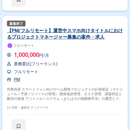
直近参画期間が半年以内の案件が続いている方はお見送りとなります。
（但し、企業都合退場は対象外） ※20代〜30代が中心で活気ある雰囲気で
す。 ※成長意欲が高く、スキルを急速に伸ばしたい方に最適 ※将来リーダ
ーを目指す方歓迎 ＝＝＝＝＝ ※重要※ ▼必ずお読みください▼ 【必須要
件】 ・20～30代までの方、活躍中！ ・社会人経験必須 ・外国籍の場合、
JLPT(N1)もしくはJPT700点以上のビジネス上級レベル必須 ・週5日稼働
必須 ・エンジニア実務経験3年以上必須 ＝＝＝＝＝ ★本案件の最新の状況
【PM/フルリモート】運営中スマホ向けタイトルにおけ
は、担当者までお問合せ下さい。 ★期間：随時～
るプロジェクトマネージャー募集の案件・求人
フルリモート
1,000,000
円/月
業務委託(フリーランス)
フルリモート
PM
作業内容 スマートフォン向けゲーム開発プロジェクトの計画策定（スケジ
ュール / 予算 / リソースの管理） 開発進捗管理、タスク管理、課題特定と
解決の推進 アジャイル / スクラム（またはその他開発手法）の運営とファ
シリテーション 開発チームのモチベーション管理とコミュニケーションの
活性化 ゲームの品質管理（QAチームとの連携） プロデューサーやステー
2ヶ月前・
提供元: テックリーチ
クホルダーへのレポーティング、意思決定支援 ※当案件におきましては、
直近参画期間が半年以内の案件が続いている方はお見送りとなります。
（但し、企業都合退場は対象外） ※20代〜30代が中心で活気ある雰囲気で
す。 ※成長意欲が高く、スキルを急速に伸ばしたい方に最適 ※将来リーダ