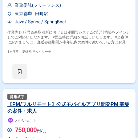
業務委託(フリーランス)
東京都
田町駅
Java
Spring
SpringBoot
作業内容 暗号資産取引所における口座開設システムの設計構築をメインと
してご対応いただきます。 ※面談時に詳細をお話しいたします。 ※当案件
におきましては、直近参画期間が半年以内の案件が続いている方はお見送
りとなります。（但し、企業都合退場は対象外） ※20代〜30代が中心で活
気ある雰囲気です。 ※成長意欲が高く、スキルを急速に伸ばしたい方に最
2ヶ月前・
提供元: テックリーチ
適 ※将来リーダーを目指す方歓迎 ＝＝＝＝＝ ※重要※ ▼必ずお読みくださ
い▼ 【必須要件】 ・20～30代までの方、活躍中！ ・社会人経験必須 ・外
国籍の場合、JLPT(N1)もしくはJPT700点以上のビジネス上級レベル必須
・週5日稼働必須 ・エンジニア実務経験3年以上必須 ＝＝＝＝＝ ★本案件
の最新の状況は、担当者までお問合せ下さい。 ★期間：随時～
【PM/フルリモート】公式モバイルアプリ開発PM 募集
の案件・求人
フルリモート
750,000
円/月