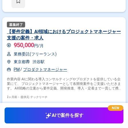
ーを目指す方歓迎 ＝＝＝＝＝ ※重要※ ▼必ずお読みください▼ 【必須要
件】 ・20～30代までの方、活躍中！ ・社会人経験必須 ・外国籍の場合、
JLPT(N1)もしくはJPT700点以上のビジネス上級レベル必須 ・週5日稼働
必須 ・エンジニア実務経験3年以上必須 ＝＝＝＝＝ ★本案件の最新の状況
は、担当者までお問合せ下さい。 ★期間：随時～
【要件定義】AI領域におけるプロジェクトマネージャー
支援の案件・求人
950,000
円/月
業務委託(フリーランス)
東京都
渋谷駅
PM
プロダクトマネージャー
作業内容 AIに関わる導入コンサルティングやプロダクトを提供している企
業にて、 プロジェクトマネージャーとして各開発案件をご支援いただきま
す。 AX戦略の立案から要件定義、開発推進、導入・定着まで一貫して携
われる案件です。 LLM／RAG／AI Agentなど、生成AI領域のプロジェクト
に関われます。 主な業務内容は以下を想定しております。 クライアント
2ヶ月前・
提供元: テックリーチ
の業務理解、課題特定 AX戦略、ロードマップ策定 提案書作成、営業同
行、顧客向けプレゼンテーション PRD、要件定義書、仕様書の作成 顧客
NEW
との合意形成 社内外の開発チームマネジメント スケジュール、品質、コ
AIで案件を探す
スト管理 顧客折衝、リレーション構築 生成AIの技術検証、プロトタイピ
ング プロンプトチューニング 顧客向け報告書、進捗レポート作成 ※当案件
におきましては、直近参画期間が半年以内の案件が続いている方はお見送