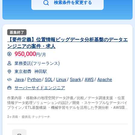
検索条件を変更する
【要件定義】位置情報ビッグデータ分析基盤のデータエ
ンジニアの案件・求人
950,000
円/月
業務委託(フリーランス)
東京都
神田駅
Java
Python
SQL
Linux
Spark
AWS
Apache
サーバーサイドエンジニア
作業内容 ・移動体の地理空間データ評価／比較／データ調達支援 ・位置
情報データ処理ソリューションの設計／開発 ・スケーラブルなデータパイ
プライン／ETL基盤構築 ・機械学習モデルを活用した予測分析 ・AWS環
境での位置情報データ分析 ・CI/CDシステム構築 ・大規模位置情報データ
処理環境の設計／改善 ・関連ドキュメント作成 ※当案件におきましては、
2ヶ月前・
提供元: テックリーチ
直近参画期間が半年以内の案件が続いている方はお見送りとなります。
（但し、企業都合退場は対象外） ※20代〜30代が中心で活気ある雰囲気で
す。 ※成長意欲が高く、スキルを急速に伸ばしたい方に最適 ※将来リーダ