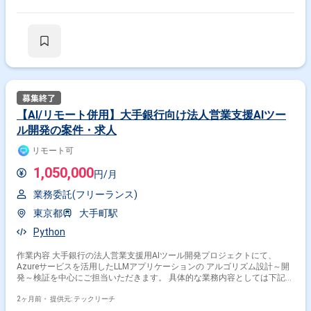
必須 ・エンジニア実務経験3年以上必須 ＝＝＝＝＝ ★本案件の最新の状況
ください▼ 【必須要件】 ・20～30代までの方、活躍中！ ・社会人経験必
は、担当者までお問合せ下さい。 ★期間：随時～
須 ・外国籍の場合、JLPT(N1)もしくはJPT700点以上のビジネス上級レベ
ル必須 ・週5日稼働必須 ・エンジニア実務経験3年以上必須 ＝＝＝＝＝ ★
本案件の最新の状況は、担当者までお問合せ下さい。 ★期間：随時～
【AI/リモート併用】大手銀行向け法人営業支援AIツー
ル開発の案件・求人
リモート可
1,050,000
円/月
業務委託(フリーランス)
東京都
大手町駅
Python
作業内容 大手銀行の法人営業支援用AIツール開発プロジェクトにて、
Azureサービスを活用したLLMアプリケーションの アルゴリズム設計～開
発～検証を中心にご担当いただきます。 具体的な業務内容としては下記が
ございます。 Azureサービスを活用したLLMアプリケーションアルゴリズ
ムの詳細設計 LLMアプリケーションアルゴリズムの開発・検証 既存アルゴ
2ヶ月前・
提供元: テックリーチ