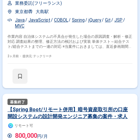
業務委託(フリーランス)
東京都
大島駅
Java
JavaScript
COBOL
Spring
jQuery
Git
JSP
MVC
作業内容 自治体システムの不具合が発生した場合の原因調査・解析・修正
対応 調査結果の整理、修正方法の検討および実装 単体テスト～結合テス
ト/総合テストまでの一連の対応 ※当案件におきましては、直近参画期間が
半年以内の案件が続いている方はお見送りとなります。（但し、企業都合
退場は対象外） ※20代〜30代が中心で活気ある雰囲気です。 ※成長意欲が
2ヶ月前・
提供元: テックリーチ
高く、スキルを急速に伸ばしたい方に最適 ※将来リーダーを目指す方歓迎
＝＝＝＝＝ ※重要※ ▼必ずお読みください▼ 【必須要件】 ・20～30代ま
での方、活躍中！ ・社会人経験必須 ・外国籍の場合、JLPT(N1)もしくは
JPT700点以上のビジネス上級レベル必須 ・週5日稼働必須 ・エンジニア
実務経験3年以上必須 ＝＝＝＝＝ ★本案件の最新の状況は、担当者までお
問合せ下さい。 ★期間：随時～
【Spring Boot/リモート併用】暗号資産取引所の口座
開設システムの設計開発エンジニア募集の案件・求人
リモート可
800,000
円/月