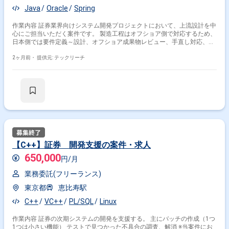
Java
Oracle
Spring
作業内容 証券業界向けシステム開発プロジェクトにおいて、上流設計を中
心にご担当いただく案件です。 製造工程はオフショア側で対応するため、
日本側では要件定義～設計、オフショア成果物レビュー、手直し対応、ミ
ドルウェア保守、運用対応などをご担当いただきます。 証券業務知見をお
持ちの方が優先となりますが、Javaを用いた上流工程経験が豊富な方も対
2ヶ月前・
提供元: テックリーチ
象となります。 【作業内容】 要件定義～基本設計対応 オフショア開発成
果物のレビュー／修正対応 Javaアプリケーション設計支援 ミドルウェア
保守対応 システム運用作業対応 各種ドキュメント作成／管理 【担当工
程】 要件定義～基本設計 受入／レビュー／保守運用対応 ※当案件におきま
しては、直近参画期間が半年以内の案件が続いている方はお見送りとなり
ます。（但し、企業都合退場は対象外） ※20代〜30代が中心で活気ある雰
囲気です。 ※成長意欲が高く、スキルを急速に伸ばしたい方に最適 ※将来
リーダーを目指す方歓迎 ＝＝＝＝＝ ※重要※ ▼必ずお読みください▼ 【必
須要件】 ・20～30代までの方、活躍中！ ・社会人経験必須 ・外国籍の場
合、JLPT(N1)もしくはJPT700点以上のビジネス上級レベル必須 ・週5日
【C++】証券 開発支援の案件・求人
稼働必須 ・エンジニア実務経験3年以上必須 ＝＝＝＝＝ ★本案件の最新の
650,000
状況は、担当者までお問合せ下さい。 ★期間：随時～
円/月
業務委託(フリーランス)
東京都
恵比寿駅
C++
VC++
PL/SQL
Linux
作業内容 証券の次期システムの開発を支援する。 主にバッチの作成（1つ
1つは小さい機能） テストで見つかった不具合の調査、解消 ※当案件にお