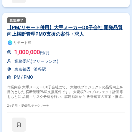
ーを目指す方歓迎 ＝＝＝＝＝ ※重要※ ▼必ずお読みください▼ 【必須要
件】 ・20～30代までの方、活躍中！ ・社会人経験必須 ・外国籍の場合、
JLPT(N1)もしくはJPT700点以上のビジネス上級レベル必須 ・週5日稼働
必須 ・エンジニア実務経験3年以上必須 ＝＝＝＝＝ ★本案件の最新の状況
は、担当者までお問合せ下さい。 ★期間：随時～
【PM/リモート併用】大手メーカーDX子会社 開発品質
向上横断管理PMO支援の案件・求人
リモート可
1,000,000
円/月
業務委託(フリーランス)
東京都
渋谷駅
PM
PMO
作業内容 大手メーカーDX子会社にて、 大規模プロジェクトの品質向上を
目的とした 横断管理PMO支援案件です。 大規模PJのプロジェクト計画等
をもとに 品質・リスク分析を行い、課題抽出から 改善施策の立案・推進
までをご担当いただきます。 現場状況を踏まえた現実的な改善策の摺り合
わせを行い、 各PJのPM／PMOを巻き込みながら推進いただくポジション
2ヶ月前・
提供元: テックリーチ
です。 執行役員・本部長レイヤー向けステアリングコミッティでの 報告
対応まで担っていただきます。 ※当案件におきましては、直近参画期間が
半年以内の案件が続いている方はお見送りとなります。（但し、企業都合
退場は対象外） ※20代〜30代が中心で活気ある雰囲気です。 ※成長意欲が
高く、スキルを急速に伸ばしたい方に最適 ※将来リーダーを目指す方歓迎