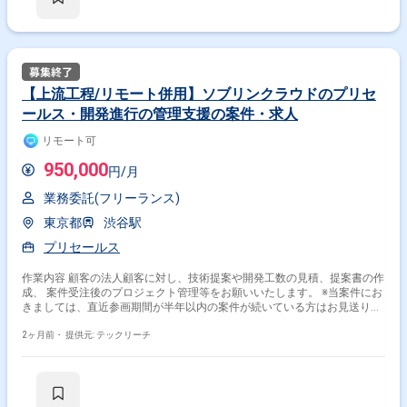
※20代〜30代が中心で活気ある雰囲気です。 ※成長意欲が高く、スキルを
急速に伸ばしたい方に最適 ※将来リーダーを目指す方歓迎 ＝＝＝＝＝ ※重
要※ ▼必ずお読みください▼ 【必須要件】 ・20～30代までの方、活躍
中！ ・社会人経験必須 ・外国籍の場合、JLPT(N1)もしくはJPT700点以
上のビジネス上級レベル必須 ・週5日稼働必須 ・エンジニア実務経験3年
以上必須 ＝＝＝＝＝ ★本案件の最新の状況は、担当者までお問合せ下さ
【上流工程/リモート併用】ソブリンクラウドのプリセ
い。 ★期間：随時～
ールス・開発進行の管理支援の案件・求人
リモート可
950,000
円/月
業務委託(フリーランス)
東京都
渋谷駅
プリセールス
作業内容 顧客の法人顧客に対し、技術提案や開発工数の見積、提案書の作
成、 案件受注後のプロジェクト管理等をお願いいたします。 ※当案件にお
きましては、直近参画期間が半年以内の案件が続いている方はお見送りと
なります。（但し、企業都合退場は対象外） ※20代〜30代が中心で活気あ
る雰囲気です。 ※成長意欲が高く、スキルを急速に伸ばしたい方に最適 ※
2ヶ月前・
提供元: テックリーチ
将来リーダーを目指す方歓迎 ＝＝＝＝＝ ※重要※ ▼必ずお読みください▼
【必須要件】 ・20～30代までの方、活躍中！ ・社会人経験必須 ・外国籍
の場合、JLPT(N1)もしくはJPT700点以上のビジネス上級レベル必須 ・週
5日稼働必須 ・エンジニア実務経験3年以上必須 ＝＝＝＝＝ ★本案件の最