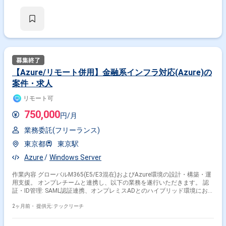
30代までの方、活躍中！ ・社会人経験必須 ・外国籍の場合、JLPT(N1)も
しくはJPT700点以上のビジネス上級レベル必須 ・週5日稼働必須 ・エン
ジニア実務経験3年以上必須 ＝＝＝＝＝ ★本案件の最新の状況は、担当者
までお問合せ下さい。 ★期間：随時～
【Azure/リモート併用】金融系インフラ対応(Azure)の
案件・求人
リモート可
750,000
円/月
業務委託(フリーランス)
東京都
東京駅
Azure
Windows Server
作業内容 グローバルM365(E5/E3混在)およびAzure環境の設計・構築・運
用支援。 オンプレチームと連携し、以下の業務を遂行いただきます。 認
証・ID管理: SAML認証連携、オンプレミスADとのハイブリッド環境におけ
るID同期管理。 セキュリティ・監査: 電子情報開示(eDiscovery)対応、監査
権限の設計、メール誤送信防止策の策定。 デバイス管理: BCP対策を見据
2ヶ月前・
提供元: テックリーチ
えたMicrosoft Intuneの設計・構築。 AI/外部連携: サードパーティAIツー
ル連携の要件定義・工数見積もり・仕様把握。 ドキュメント作成: ネット