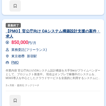
ワーク構成変更や設定変更に伴う資料作成および、 オンプレミス管理チー
ム等への説明・調整。 ※当案件におきましては、直近参画期間が半年以内
の案件が続いている方はお見送りとなります。（但し、企業都合退場は対
象外） ※20代〜30代が中心で活気ある雰囲気です。 ※成長意欲が高く、ス
キルを急速に伸ばしたい方に最適 ※将来リーダーを目指す方歓迎 ＝＝＝＝
＝ ※重要※ ▼必ずお読みください▼ 【必須要件】 ・20～30代までの方、
活躍中！ ・社会人経験必須 ・外国籍の場合、JLPT(N1)もしくはJPT700
点以上のビジネス上級レベル必須 ・週5日稼働必須 ・エンジニア実務経験
【PMO】官公庁向け OAシステム構築設計支援の案件・
3年以上必須 ＝＝＝＝＝ ★本案件の最新の状況は、担当者までお問合せ下
求人
さい。 ★期間：随時～
850,000
円/月
業務委託(フリーランス)
東京都
新宿駅
PMO
作業内容 官公庁向けのOAシステム設計構築を大手SIerがプライムベンダー
として、プロジェクト推進中。 現在はオンプレで稼働中のシステムを、
M365導入を中心としたクラウドサービスを全面的に利用するシステムに
変更予定。そのため、ネットワークセキュリティ設計、サービス設計、端
末設計等を進めており、今後詳細設計、構築フェーズに順次進んでいく。
2ヶ月前・
提供元: テックリーチ
大手SIerから官公庁側へ各種申請や調整を行うチーム内でのリーダー補佐
を募集。タスクとして、事務系作業が中心。 官公庁内での敷地の立ち入り
や作業申請etc ※当案件におきましては、直近参画期間が半年以内の案件が
続いている方はお見送りとなります。（但し、企業都合退場は対象外）
※20代〜30代が中心で活気ある雰囲気です。 ※成長意欲が高く、スキルを