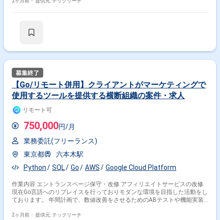
ーク登録／変更／削除／実行 オープン環境へのA-AUTO導入／定義設定／
2ヶ月前・
提供元: テックリーチ
バージョンアップ A-AUTOマスターのメインフレームからオープン環境の
グローバルマネージャーへの移行 ※当案件におきましては、直近参画期間
が半年以内の案件が続いている方はお見送りとなります。（但し、企業都
合退場は対象外） ※20代〜30代が中心で活気ある雰囲気です。 ※成長意欲
が高く、スキルを急速に伸ばしたい方に最適 ※将来リーダーを目指す方歓
迎 ＝＝＝＝＝ ※重要※ ▼必ずお読みください▼ 【必須要件】 ・20～30代
までの方、活躍中！ ・社会人経験必須 ・外国籍の場合、JLPT(N1)もしく
はJPT700点以上のビジネス上級レベル必須 ・週5日稼働必須 ・エンジニ
ア実務経験3年以上必須 ＝＝＝＝＝ ★本案件の最新の状況は、担当者まで
お問合せ下さい。 ★期間：随時～
【Go/リモート併用】クライアントがマーケティングで
使用するツールを提供する横断組織の案件・求人
リモート可
750,000
円/月
業務委託(フリーランス)
東京都
六本木駅
Python
SQL
Go
AWS
Google Cloud Platform
作業内容 エントランスページ保守・改修 アフィリエイトサービスの改修
現在Go言語へのリプレイスを行っておりモダンな環境を目指した活動をし
ております。 年間計画で、数値改善をさせるためのABテストや機能実装
のスケジュールが存在しております。 担当工程 要件定義～保守改修 アダ
ルトコンテンツ：有 開発環境 クラウドインフラ： AWS（Fargate, Athena,
2ヶ月前・
提供元: テックリーチ