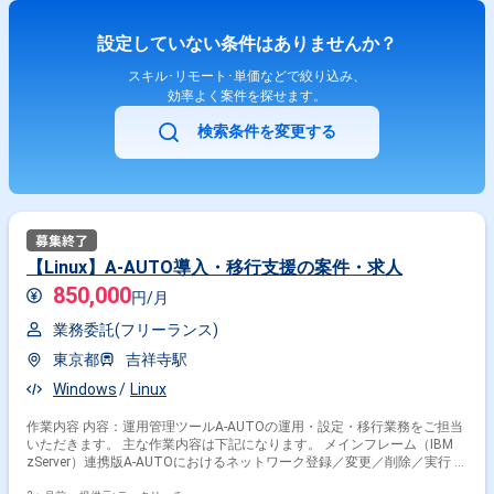
業都合退場は対象外） ※20代〜30代が中心で活気ある雰囲気です。 ※成長
意欲が高く、スキルを急速に伸ばしたい方に最適 ※将来リーダーを目指す
設定していない条件はありませんか？
方歓迎 ＝＝＝＝＝ ※重要※ ▼必ずお読みください▼ 【必須要件】 ・20～
30代までの方、活躍中！ ・社会人経験必須 ・外国籍の場合、JLPT(N1)も
スキル･リモート･単価などで絞り込み、
しくはJPT700点以上のビジネス上級レベル必須 ・週5日稼働必須 ・エン
効率よく案件を探せます。
ジニア実務経験3年以上必須 ＝＝＝＝＝ ★本案件の最新の状況は、担当者
までお問合せ下さい。 ★期間：随時～
検索条件を変更する
【Linux】A-AUTO導入・移行支援の案件・求人
850,000
円/月
業務委託(フリーランス)
東京都
吉祥寺駅
Windows
Linux
作業内容 内容：運用管理ツールA-AUTOの運用・設定・移行業務をご担当
いただきます。 主な作業内容は下記になります。 メインフレーム（IBM
zServer）連携版A-AUTOにおけるネットワーク登録／変更／削除／実行 ス
タンドアローン版（Windows、Linux他あり）A-AUTOにおけるネットワ