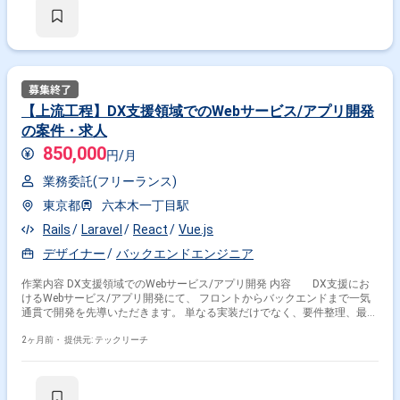
雰囲気です。 ※成長意欲が高く、スキルを急速に伸ばしたい方に最適 ※将
来リーダーを目指す方歓迎 ＝＝＝＝＝ ※重要※ ▼必ずお読みください▼
【必須要件】 ・20～30代までの方、活躍中！ ・社会人経験必須 ・外国籍
の場合、JLPT(N1)もしくはJPT700点以上のビジネス上級レベル必須 ・週
5日稼働必須 ・エンジニア実務経験3年以上必須 ＝＝＝＝＝ ★本案件の最
新の状況は、担当者までお問合せ下さい。 ★期間：随時～
【上流工程】DX支援領域でのWebサービス/アプリ開発
の案件・求人
850,000
円/月
業務委託(フリーランス)
東京都
六本木一丁目駅
Rails
Laravel
React
Vue.js
デザイナー
バックエンドエンジニア
作業内容 DX支援領域でのWebサービス/アプリ開発 内容 DX支援にお
けるWebサービス/アプリ開発にて、 フロントからバックエンドまで一気
通貫で開発を先導いただきます。 単なる実装だけでなく、要件整理、最適
な技術選定、コードレビュー、 CI/CD活用、チームへのナレッジ共有な
ど、技術リードと プロセスの整備・品質向上をドライブしていただく重要
2ヶ月前・
提供元: テックリーチ
ポジションです。 環境 Ruby (Rails), PHP (Laravel), TypeScript (React /
Vue.js), AWS, Docker, GitHub 工程 要件定義 〜 基本設計 〜 詳細設計 〜
実装 〜 テスト ※当案件におきましては、直近参画期間が半年以内の案件が
続いている方はお見送りとなります。（但し、企業都合退場は対象外）