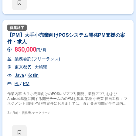
中！ ・社会人経験必須 ・外国籍の場合、JLPT(N1)もしくはJPT700点以
上のビジネス上級レベル必須 ・週5日稼働必須 ・エンジニア実務経験3年
以上必須 ＝＝＝＝＝ ★本案件の最新の状況は、担当者までお問合せ下さ
い。 ★期間：随時～
【PM】大手小売業向けPOSシステム開発PM支援の案
件・求人
850,000
円/月
業務委託(フリーランス)
東京都
大崎駅
Java
Kotlin
PL
PM
作業内容 大手小売業向けのPOSレジアプリ開発、業務アプリおよび
Android基盤に関する開発チームののPMを募集 業種 小売業 担当工程： マ
ネジメント 職種 PM ※当案件におきましては、直近参画期間が半年以内の
案件が続いている方はお見送りとなります。（但し、企業都合退場は対象
外） ※20代〜30代が中心で活気ある雰囲気です。 ※成長意欲が高く、スキ
2ヶ月前・
提供元: テックリーチ
ルを急速に伸ばしたい方に最適 ※将来リーダーを目指す方歓迎 ＝＝＝＝＝
※重要※ ▼必ずお読みください▼ 【必須要件】 ・20～30代までの方、活躍
中！ ・社会人経験必須 ・外国籍の場合、JLPT(N1)もしくはJPT700点以
上のビジネス上級レベル必須 ・週5日稼働必須 ・エンジニア実務経験3年