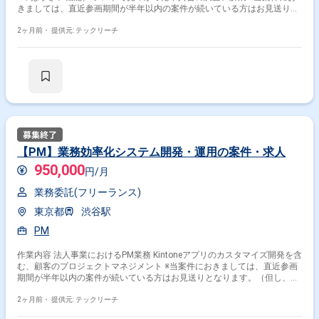
きましては、直近参画期間が半年以内の案件が続いている方はお見送りと
なります。（但し、企業都合退場は対象外） ※20代〜30代が中心で活気あ
る雰囲気です。 ※成長意欲が高く、スキルを急速に伸ばしたい方に最適 ※
2ヶ月前・
提供元: テックリーチ
将来リーダーを目指す方歓迎 ＝＝＝＝＝ ※重要※ ▼必ずお読みください▼
【必須要件】 ・20～30代までの方、活躍中！ ・社会人経験必須 ・外国籍
の場合、JLPT(N1)もしくはJPT700点以上のビジネス上級レベル必須 ・週
5日稼働必須 ・エンジニア実務経験3年以上必須 ＝＝＝＝＝ ★本案件の最
新の状況は、担当者までお問合せ下さい。 ★期間：随時～
【PM】業務効率化システム開発・運用の案件・求人
950,000
円/月
業務委託(フリーランス)
東京都
渋谷駅
PM
作業内容 法人事業におけるPM業務 Kintoneアプリのカスタマイズ開発を含
む、顧客のプロジェクトマネジメント ※当案件におきましては、直近参画
期間が半年以内の案件が続いている方はお見送りとなります。（但し、企
業都合退場は対象外） ※20代〜30代が中心で活気ある雰囲気です。 ※成長
意欲が高く、スキルを急速に伸ばしたい方に最適 ※将来リーダーを目指す
2ヶ月前・
提供元: テックリーチ
方歓迎 ＝＝＝＝＝ ※重要※ ▼必ずお読みください▼ 【必須要件】 ・20～