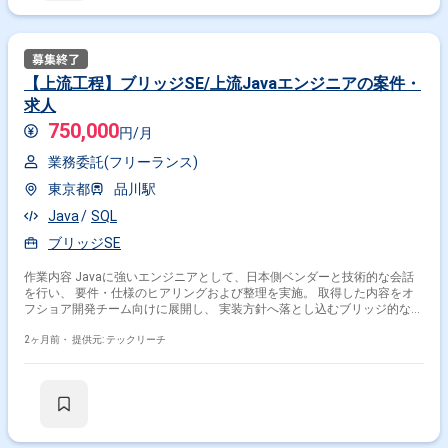
急速に伸ばしたい方に最適 ※将来リーダーを目指す方歓迎 ＝＝＝＝＝ ※重
要※ ▼必ずお読みください▼ 【必須要件】 ・20～30代までの方、活躍
中！ ・社会人経験必須 ・外国籍の場合、JLPT(N1)もしくはJPT700点以
上のビジネス上級レベル必須 ・週5日稼働必須 ・エンジニア実務経験3年
以上必須 ＝＝＝＝＝ ★本案件の最新の状況は、担当者までお問合せ下さ
【上流工程】ブリッジSE/上流Javaエンジニアの案件・
い。 ★期間：随時～
求人
750,000
円/月
業務委託(フリーランス)
東京都
品川駅
Java
SQL
ブリッジSE
作業内容 Javaに強いエンジニアとして、日本側ベンダーと技術的な会話
を行い、 要件・仕様のヒアリングおよび整理を実施。 取得した内容をオ
フショア開発チーム向けに展開し、 実装方針へ落とし込むブリッジ的な役
割を担う。 ベトナム側にもBRSEがいるため、英語力は不要。 チーム構
成： 日本側SE＋オフショア開発チーム（ベトナム）＋現地BRSE 技術環
2ヶ月前・
提供元: テックリーチ
境： 言語：Java、SQL FW：不明（面談時開示） データベース：RDB（詳
細不明） インフラ：不明 バージョン管理：不明 コミュニケーション：対
面、MTG 開発体制：オフショア開発（日本側＋ベトナム） その他：スト
アドプロシージャ ※当案件におきましては、直近参画期間が半年以内の案
件が続いている方はお見送りとなります。（但し、企業都合退場は対象
外） ※20代〜30代が中心で活気ある雰囲気です。 ※成長意欲が高く、スキ