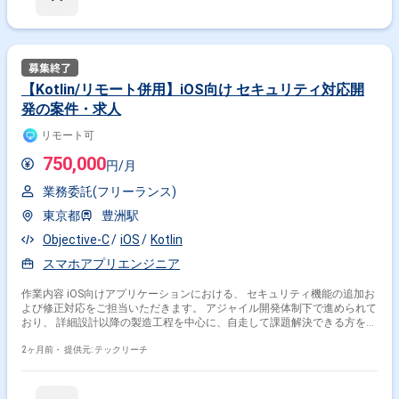
方、活躍中！ ・社会人経験必須 ・外国籍の場合、JLPT(N1)もしくは
JPT700点以上のビジネス上級レベル必須 ・週5日稼働必須 ・エンジニア
実務経験3年以上必須 ＝＝＝＝＝ ★本案件の最新の状況は、担当者までお
問合せ下さい。 ★期間：随時～
【Kotlin/リモート併用】iOS向け セキュリティ対応開
発の案件・求人
リモート可
750,000
円/月
業務委託(フリーランス)
東京都
豊洲駅
Objective-C
iOS
Kotlin
スマホアプリエンジニア
作業内容 iOS向けアプリケーションにおける、 セキュリティ機能の追加お
よび修正対応をご担当いただきます。 アジャイル開発体制下で進められて
おり、 詳細設計以降の製造工程を中心に、自走して課題解決できる方を募
集しています。 ※当案件におきましては、直近参画期間が半年以内の案件
が続いている方はお見送りとなります。（但し、企業都合退場は対象外）
2ヶ月前・
提供元: テックリーチ
※20代〜30代が中心で活気ある雰囲気です。 ※成長意欲が高く、スキルを
急速に伸ばしたい方に最適 ※将来リーダーを目指す方歓迎 ＝＝＝＝＝ ※重
要※ ▼必ずお読みください▼ 【必須要件】 ・20～30代までの方、活躍