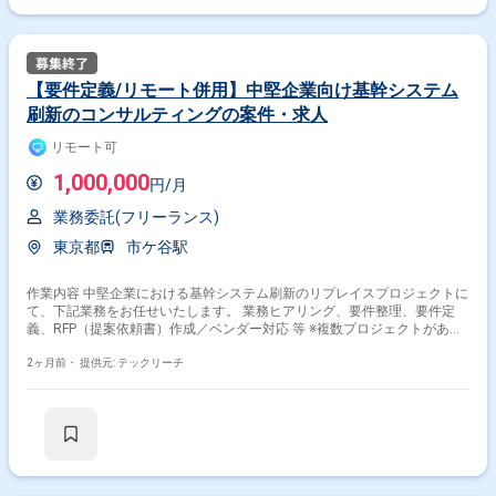
＝＝＝＝＝ ※重要※ ▼必ずお読みください▼ 【必須要件】 ・20～30代ま
での方、活躍中！ ・社会人経験必須 ・外国籍の場合、JLPT(N1)もしくは
JPT700点以上のビジネス上級レベル必須 ・週5日稼働必須 ・エンジニア
実務経験3年以上必須 ＝＝＝＝＝ ★本案件の最新の状況は、担当者までお
問合せ下さい。 ★期間：随時～
【要件定義/リモート併用】中堅企業向け基幹システム
刷新のコンサルティングの案件・求人
リモート可
1,000,000
円/月
業務委託(フリーランス)
東京都
市ケ谷駅
作業内容 中堅企業における基幹システム刷新のリプレイスプロジェクトに
て、下記業務をお任せいたします。 業務ヒアリング、要件整理、要件定
義、RFP（提案依頼書）作成／ベンダー対応 等 ※複数プロジェクトがある
ため、ご経験やスキルを踏まえポジションをご相談させていただきます ※
当案件におきましては、直近参画期間が半年以内の案件が続いている方は
2ヶ月前・
提供元: テックリーチ
お見送りとなります。（但し、企業都合退場は対象外） ※20代〜30代が中
心で活気ある雰囲気です。 ※成長意欲が高く、スキルを急速に伸ばしたい
方に最適 ※将来リーダーを目指す方歓迎 ＝＝＝＝＝ ※重要※ ▼必ずお読み
ください▼ 【必須要件】 ・20～30代までの方、活躍中！ ・社会人経験必
須 ・外国籍の場合、JLPT(N1)もしくはJPT700点以上のビジネス上級レベ
ル必須 ・週5日稼働必須 ・エンジニア実務経験3年以上必須 ＝＝＝＝＝ ★
本案件の最新の状況は、担当者までお問合せ下さい。 ★期間：随時～