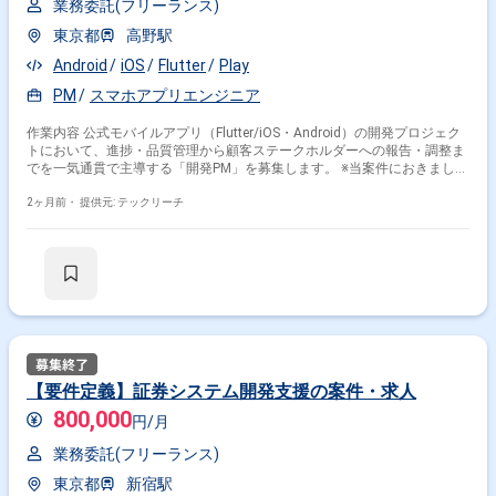
業務委託(フリーランス)
東京都
高野駅
Android
iOS
Flutter
Play
PM
スマホアプリエンジニア
作業内容 公式モバイルアプリ（Flutter/iOS・Android）の開発プロジェク
トにおいて、進捗・品質管理から顧客ステークホルダーへの報告・調整ま
でを一気通貫で主導する「開発PM」を募集します。 ※当案件におきまして
は、直近参画期間が半年以内の案件が続いている方はお見送りとなりま
す。（但し、企業都合退場は対象外） ※20代〜30代が中心で活気ある雰囲
2ヶ月前・
提供元: テックリーチ
気です。 ※成長意欲が高く、スキルを急速に伸ばしたい方に最適 ※将来リ
ーダーを目指す方歓迎 ＝＝＝＝＝ ※重要※ ▼必ずお読みください▼ 【必須
要件】 ・20～30代までの方、活躍中！ ・社会人経験必須 ・外国籍の場
合、JLPT(N1)もしくはJPT700点以上のビジネス上級レベル必須 ・週5日
稼働必須 ・エンジニア実務経験3年以上必須 ＝＝＝＝＝ ★本案件の最新の
状況は、担当者までお問合せ下さい。 ★期間：随時～
【要件定義】証券システム開発支援の案件・求人
800,000
円/月
業務委託(フリーランス)
東京都
新宿駅