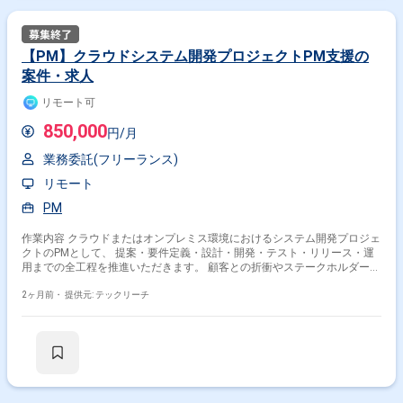
ルを急速に伸ばしたい方に最適 ※将来リーダーを目指す方歓迎 ＝＝＝＝＝
※重要※ ▼必ずお読みください▼ 【必須要件】 ・20～30代までの方、活躍
中！ ・社会人経験必須 ・外国籍の場合、JLPT(N1)もしくはJPT700点以
上のビジネス上級レベル必須 ・週5日稼働必須 ・エンジニア実務経験3年
【PM】クラウドシステム開発プロジェクトPM支援の
以上必須 ＝＝＝＝＝ ★本案件の最新の状況は、担当者までお問合せ下さ
案件・求人
い。 ★期間：随時～
リモート可
850,000
円/月
業務委託(フリーランス)
リモート
PM
作業内容 クラウドまたはオンプレミス環境におけるシステム開発プロジェ
クトのPMとして、 提案・要件定義・設計・開発・テスト・リリース・運
用までの全工程を推進いただきます。 顧客との折衝やステークホルダー調
整、 予算・進捗・課題・リスク・品質管理などのプロジェクトマネジメン
ト業務に加え、 組織拡大に向けた仕組み化・標準化・メンバー育成などに
2ヶ月前・
提供元: テックリーチ
も携わっていただきます。 チーム構成： 10名～20名規模想定 技術環境：
言語：Java、C#、Python等（案件により変動） FW：Spring Boot、.NET
等（案件により変動） データベース：SQL Server、PostgreSQL等 インフ
ラ：Azure、AWS、GCP、オンプレミス バージョン管理：Git コミュニケ
ーション：Teams、Slack 開発体制：アジャイル／ウォーターフォール そ
の他：Jira、Backlog、Azure DevOps ※当案件におきましては、直近参画
期間が半年以内の案件が続いている方はお見送りとなります。（但し、企