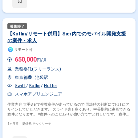
人経験必須 ・外国籍の場合、JLPT(N1)もしくはJPT700点以上のビジネス
上級レベル必須 ・週5日稼働必須 ・エンジニア実務経験3年以上必須 ＝＝
＝＝＝ ★本案件の最新の状況は、担当者までお問合せ下さい。 ★期間：
随時～
【Kotlin/リモート併用】Sier内でのモバイル開発支援
の案件・求人
リモート可
650,000
円/月
業務委託(フリーランス)
東京都
池袋駅
Swift
Kotlin
Flutter
スマホアプリエンジニア
作業内容 大手Sierで複数案件が走っているので 面談時の判断にてPJTにア
サインしていただきます。 スライド先も多くあり、中長期的に参画できる
案件となります。 ※案件へのこだわりが強い方ですと難しいです。 案件例
デジタルサイネージに関する開発案件(Kotlin) 通話アプリの新規開発
(Swift) 新規アプリのプッシュ通知機能周りの開発(Flutter) ※当案件におき
2ヶ月前・
提供元: テックリーチ
ましては、直近参画期間が半年以内の案件が続いている方はお見送りとな
ります。（但し、企業都合退場は対象外） ※20代〜30代が中心で活気ある