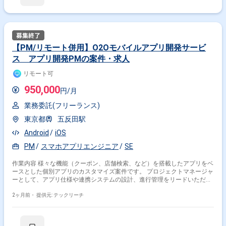
以上必須 ＝＝＝＝＝ ★本案件の最新の状況は、担当者までお問合せ下さ
い。 ★期間：随時～
【PM/リモート併用】O2Oモバイルアプリ開発サービ
ス アプリ開発PMの案件・求人
リモート可
950,000
円/月
業務委託(フリーランス)
東京都
五反田駅
Android
iOS
PM
スマホアプリエンジニア
SE
作業内容 様々な機能（クーポン、店舗検索、など）を搭載したアプリをベ
ースとした個別アプリのカスタマイズ案件です。 プロジェクトマネージャ
ーとして、アプリ仕様や連携システムの設計、進行管理をリードいただき
ます。 ※当案件におきましては、直近参画期間が半年以内の案件が続いて
いる方はお見送りとなります。（但し、企業都合退場は対象外） ※20代〜
2ヶ月前・
提供元: テックリーチ
30代が中心で活気ある雰囲気です。 ※成長意欲が高く、スキルを急速に伸
ばしたい方に最適 ※将来リーダーを目指す方歓迎 ＝＝＝＝＝ ※重要※ ▼必
ずお読みください▼ 【必須要件】 ・20～30代までの方、活躍中！ ・社会