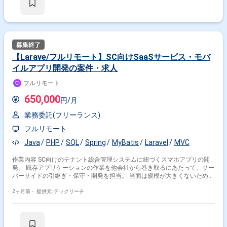
はJPT700点以上のビジネス上級レベル必須 ・週5日稼働必須 ・エンジニ
ア実務経験3年以上必須 ＝＝＝＝＝ ★本案件の最新の状況は、担当者まで
お問合せ下さい。 ★期間：随時～
【Larave/フルリモート】SC向けSaaSサービス・モバ
イルアプリ開発の案件・求人
フルリモート
650,000
円/月
業務委託(フリーランス)
フルリモート
Java
PHP
SQL
Spring
MyBatis
Laravel
MVC
作業内容 SC向けのテナント総合管理システムに紐づくスマホアプリの開
発。 既存アプリケーションの作業を他会社から巻き取るにあたって、サー
バーサイドの引継ぎ・保守・開発を担当。 当面は規模が大きくないため、
テナント総合管理システム(Tomcat + Spring MVC + MyBatis)の保守・開
発プロジェクトも兼任。 ※当案件におきましては、直近参画期間が半年以
2ヶ月前・
提供元: テックリーチ
内の案件が続いている方はお見送りとなります。（但し、企業都合退場は
対象外） ※20代〜30代が中心で活気ある雰囲気です。 ※成長意欲が高く、
スキルを急速に伸ばしたい方に最適 ※将来リーダーを目指す方歓迎 ＝＝＝
＝＝ ※重要※ ▼必ずお読みください▼ 【必須要件】 ・20～30代までの