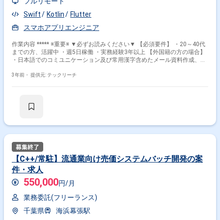
フルリモート
Swift
Kotlin
Flutter
スマホアプリエンジニア
作業内容 ***** ※重要※ ▼必ずお読みください▼ 【必須要件】 ・20～40代
までの方、活躍中 ・週5日稼働 ・実務経験3年以上 【外国籍の方の場合】
・日本語でのコミユニケーション及び常用漢字含めたメール資料作成、読
解等に問題ないレベル ***** フィットネスジムを全国展開する企業が顧客
向けに提供するスマホアプリを開発していて、継続したエンハンスのため
3年前・
提供元: テックリーチ
に、開発に携わっていただけるアプリエンジニア（Flutter）の方を募集し
ています。
【C++/常駐】流通業向け売価システムバッチ開発の案
件・求人
550,000
円/月
業務委託(フリーランス)
千葉県
海浜幕張駅