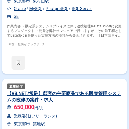
東京都
東村山駅
Oracle
MySQL
PostgreSQL
SQL Server
SE
作業内容 ・勘定系システムリプレイスに伴う連携処理をDataSpiderに変更
するプロジェクト ・開発は弊社オフショアで行いますが、その前工程とし
てDataSpiderを使った実装方法の検討から参画頂きます。 【日本語ネイテ
ィブの方、活躍中！】 【20代・30代・40代、活躍中！】 【出社可能な
方、活躍中！】
3年前・
提供元: テックリーチ
【VB.NET/常駐】顧客の主要商品である販売管理システ
ムの改修の案件・求人
650,000
円/月
業務委託(フリーランス)
東京都
築地駅