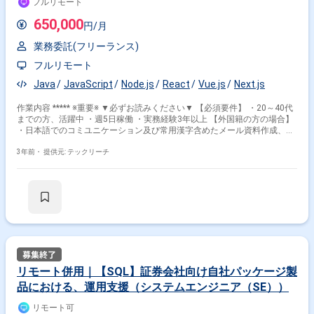
フルリモート
650,000
円/月
業務委託(フリーランス)
フルリモート
Java
JavaScript
Node.js
React
Vue.js
Next.js
作業内容 ***** ※重要※ ▼必ずお読みください▼ 【必須要件】 ・20～40代
までの方、活躍中 ・週5日稼働 ・実務経験3年以上 【外国籍の方の場合】
・日本語でのコミユニケーション及び常用漢字含めたメール資料作成、読
解等に問題ないレベル ***** 基本設計～テスト
3年前・
提供元: テックリーチ
リモート併用｜【SQL】証券会社向け自社パッケージ製
品における、運用支援（システムエンジニア（SE））
リモート可