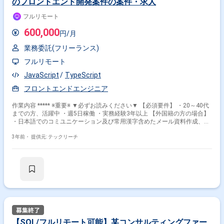
のフロントエンド開発案件の案件・求人
フルリモート
600,000
円/月
業務委託(フリーランス)
フルリモート
JavaScript
TypeScript
フロントエンドエンジニア
作業内容 ***** ※重要※ ▼必ずお読みください▼ 【必須要件】 ・20～40代
までの方、活躍中 ・週5日稼働 ・実務経験3年以上 【外国籍の方の場合】
・日本語でのコミユニケーション及び常用漢字含めたメール資料作成、読
解等に問題ないレベル ***** 新規サービスの開発をお願いします。 基本的
にはデザインがあるものの実装～単体テスト・結合テストまでを行ってい
3年前・
提供元: テックリーチ
ただきます。 ・プロダクトマネージャが顧客要望や開発ロードマップから
ストーリーの優先順位づけ ・デザイナーが開発に先行してUX/UIを検討 ・
1週間のスプリントで開発 ・必要に応じてペアプロを導入 ・GitHub上でコ
ードレビューを実施 ・プロダクトマネージャによる受け入れ ▼開発環境
言語：JavaScript(TypeScript) フレームワーク：Nuxt.js データベース：
gcp プロジェクト管理：GitHub 情報共有ツール：slack その他：firebase、
figma、esa、sendgrid、sentryとなって開発しています
【SQL/フルリモート可能】某コンサルティングファー