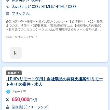
神奈川県
横浜駅
JavaScript
CSS
HTML5
HTML
CSS3
ブリッジSE
作業内容 ***** ※重要※ ▼必ずお読みください▼ 【必須要件】 ・20～40代
までの方、活躍中 ・週5日稼働 ・実務経験3年以上 【外国籍の方の場合】
・日本語でのコミユニケーション及び常用漢字含めたメール資料作成、読
解等に問題ないレベル ***** 内 容：ネットワーク監視WEBシステムのブ
リッジSE （調査、運用保守、テスト、設計書レビュー、維持管理
3年前・
提供元: テックリーチ
【PHP/リモート併用】自社製品の開発支援案件|リモー
ト有り|の案件・求人
リモート可
650,000
円/月
業務委託(フリーランス)