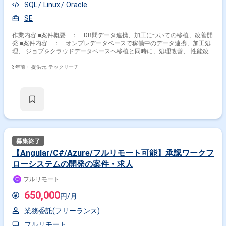
SQL
Linux
Oracle
SE
作業内容 ■案件概要 ： DB間データ連携、加工についての移植、改善開
発 ■案件内容 ： オンプレデータベースで稼働中のデータ連携、加工処
理、 ジョブをクラウドデータベースへ移植と同時に、処理改善、 性能改
善開発を実施する。（移行設計、開発、試験、リリースまで） ■環
境 ： Oracle12c(オンプレ：Exadata） Oracle19c(クラウド：
3年前・
提供元: テックリーチ
OCIATP） 【日本語ネイティブの方、活躍中！】 【20代・30代・40代、
活躍中！】 【出社可能な方、活躍中！】
【Angular/C#/Azure/フルリモート可能】承認ワークフ
ローシステムの開発の案件・求人
フルリモート
650,000
円/月
業務委託(フリーランス)
フルリモート