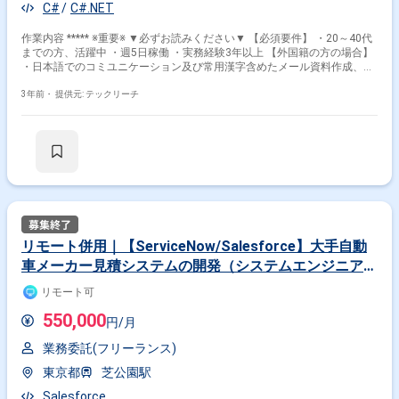
C#
C#.NET
作業内容 ***** ※重要※ ▼必ずお読みください▼ 【必須要件】 ・20～40代
までの方、活躍中 ・週5日稼働 ・実務経験3年以上 【外国籍の方の場合】
・日本語でのコミユニケーション及び常用漢字含めたメール資料作成、読
解等に問題ないレベル ***** 中古車の輸出入管理WEBシステムにおける開
発～運用保守など、長期にわたってサービスに関わってくださる方を募集
3年前・
提供元: テックリーチ
します。
リモート併用｜【ServiceNow/Salesforce】大手自動
車メーカー見積システムの開発（システムエンジニア
（SE））
リモート可
550,000
円/月
業務委託(フリーランス)
東京都
芝公園駅
Salesforce