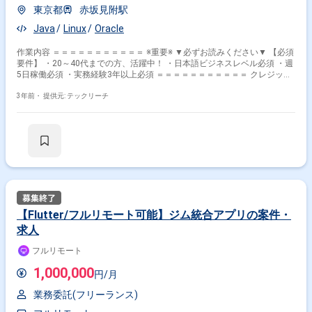
東京都
赤坂見附駅
Java
Linux
Oracle
作業内容 ＝＝＝＝＝＝＝＝＝＝＝ ※重要※ ▼必ずお読みください▼ 【必須
要件】 ・20～40代までの方、活躍中！ ・日本語ビジネスレベル必須 ・週
5日稼働必須 ・実務経験3年以上必須 ＝＝＝＝＝＝＝＝＝＝＝ クレジット
カード決済システム基幹システム構築 性能テストを担当するチームの配属
になります。 準備期間中は、性能用のJmeterの作成、またはツール、テ
3年前・
提供元: テックリーチ
スト用環境の構築など実施。 テスト期間は、性能テスト中の1次切り分け
のためのエラー調査（オンラインやバッチのJava）またはテスト進行に伴
うジョブ実行申請などをご対応いただきます。
【Flutter/フルリモート可能】ジム統合アプリの案件・
求人
フルリモート
1,000,000
円/月
業務委託(フリーランス)