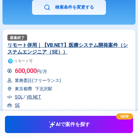
検索条件を変更する
リモート併用｜【VB.NET】医療システム開発案件（シ
ステムエンジニア（SE））
リモート可
600,000
円/月
業務委託(フリーランス)
東京都
下北沢駅
SQL
VB.NET
SE
作業内容 主に在庫関連システムの調査、設計～テスト 【日本語ネイティ
NEW
ブの方、活躍中！】 【20代・30代・40代、活躍中！】 【出社可能な方、
AIで案件を探す
活躍中！】
3年前・
提供元: テックリーチ