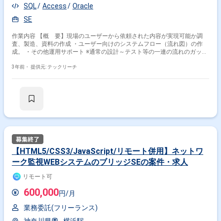
SQL
Access
Oracle
SE
作業内容 【概 要】現場のユーザーから依頼された内容が実現可能か調
査、製造、資料の作成 ・ユーザー向けのシステムフロー（流れ図）の作
成。 ・その他運用サポート ※通常の設計～テスト等の一連の流れのガッツ
リとした開発は有りません。 【日本語ネイティブの方、活躍中！】 【20
代・30代・40代、活躍中！】 【出社可能な方、活躍中！】
3年前・
提供元: テックリーチ
【HTML5/CSS3/JavaScript/リモート併用】ネットワ
ーク監視WEBシステムのブリッジSEの案件・求人
リモート可
600,000
円/月
業務委託(フリーランス)