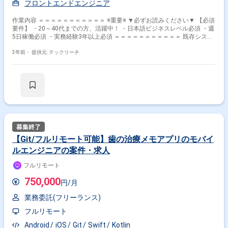
フロントエンドエンジニア
作業内容 ＝＝＝＝＝＝＝＝＝＝＝ ※重要※ ▼必ずお読みください▼ 【必須
要件】 ・20～40代までの方、活躍中！ ・日本語ビジネスレベル必須 ・週
5日稼働必須 ・実務経験3年以上必須 ＝＝＝＝＝＝＝＝＝＝＝ 既存システ
ムの改修及び新規システム構築 ◆担当工程：基本設計～結合テスト ※基本
設計は既存の資料等を参考に作成となります。
3年前・
提供元: テックリーチ
【Git/フルリモート可能】歯の治療メモアプリのモバイ
ルエンジニアの案件・求人
フルリモート
750,000
円/月
業務委託(フリーランス)
フルリモート
Android
iOS
Git
Swift
Kotlin