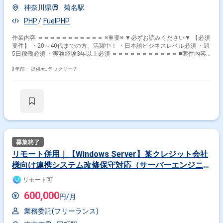
神奈川県
菊名駅
PHP
FuelPHP
作業内容 ＝＝＝＝＝＝＝＝＝＝＝ ※重要※ ▼必ずお読みください▼ 【必須
要件】 ・20～40代までの方、活躍中！ ・日本語ビジネスレベル必須 ・週
5日稼働必須 ・実務経験3年以上必須 ＝＝＝＝＝＝＝＝＝＝＝ ■案件内容■
開発環境： OS：RedHatEnterpriseLinux7 Webサーバー：Apache2.4 DB
サーバー：MariaDB10.0x 【開発言語】 ・PHP7.1x ・HTML5 ・CSS3 【フ
3年前・
提供元: テックリーチ
レームワーク】 ・FuelPHP1.8x ・bootstrap3x ・Sass3.5x ・jQuery1.11x
リモート併用｜【Windows Server】某クレジット会社
様向け連携システム改修保守対応（サーバーエンジニ
ア）
リモート可
600,000
円/月
業務委託(フリーランス)