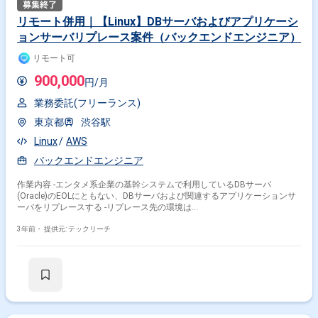
GithubEnterprise,CodeCommit ・コラボレーションツール：
JIRA,Confluence,Backlog ・コミュニケーションツール：Slack,GSuite
リモート併用｜【Linux】DBサーバおよびアプリケーシ
ョンサーバリプレース案件（バックエンドエンジニア）
リモート可
900,000
円/月
業務委託(フリーランス)
東京都
渋谷駅
Linux
AWS
バックエンドエンジニア
作業内容 -エンタメ系企業の基幹システムで利用しているDBサーバ
(Oracle)のEOLにともない、DBサーバおよび関連するアプリケーションサ
ーバをリプレースする -リプレース先の環境は
OracleCloudInfrastructure(OCI)を予定 -現システムは、オンプレおよび
IIJGIOインフラストラクチャーP2(IIJGIOP2)、MicrosoftAzureを利用した
3年前・
提供元: テックリーチ
マルチクラウド環境 業務内容 -上位インフラ担当の元、インフラ作業の推
進およびメンバー管理※サブリーダの方のみ -移行作業に付随するドキュメ
ント類の作成(手順書や作業結果報告書) -アプリチーム等の依頼により、一
部サーバ(OS,pache/Tomcatなどのミドルウェア)の設定変更 -リプレース
に伴う既存システム(サーバ,ネットワーク機器)の設定変更と付随するドキ
ュメントの更改 【日本語ネイティブの方、活躍中！】 【20代・30代・40
代、活躍中！】 【出社可能な方、活躍中！】