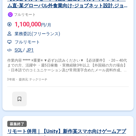
ム直-某グローバル外食業向け-ジョブネット設計,ジョブ
管理ツール移行業務の案件・求人
フルリモート
1,100,000
円/月
業務委託(フリーランス)
フルリモート
SQL
JP1
作業内容 ***** ※重要※ ▼必ずお読みください▼ 【必須要件】 ・20～40代
までの方、活躍中 ・週5日稼働 ・実務経験3年以上 【外国籍の方の場合】
・日本語でのコミユニケーション及び常用漢字含めたメール資料作成、読
解等に問題ないレベル ***** 弊社顧客の某大手外資系コンサルティングフ
ァームPJチーム内での募集となります。 ＜業務概要＞ 某外食企業様向け
3年前・
提供元: テックリーチ
のITプロジェクト。 現在データセンターで管理しているデータをクラウド
(Azure)に移行する。 移行対象は約50システムある。 2022年中に約50シ
ステムを移行する。 現在弊社顧客の外資コンサルメンバーは、主にPMO
の役割で参画している。 今回の募集はこの移行対象データの内、既存のジ
ョブ管理ツール(Systemwalker)内に格納してあるジョブを新しいジョブ管
理ツール(JobArranger)へ移行する業務となる。 ＜PJ規模、メンバー＞ ・
コンサル側のメンバーは合計20名程度 L今回のジョブ管理ツールの移行チ
ームは、参画頂く方含め、合計3名の予定。 ＜PJ環境＞ ・クライアントは
グローバルな企業の為、一部資料は英語だが、英語は話せなくてもOK ・
フルリモートでの移行PJとなりますが、クライアントの外食業様担当者と
リモート併用｜【Unity】新作某スマホ向けゲームアプ
外資コンサル担当者様間にて日次でコンタクトを取れる状況を作っている