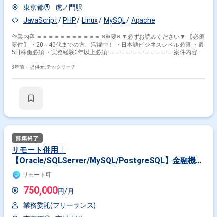
東京都
虎ノ門駅
JavaScript
PHP
Linux
MySQL
Apache
作業内容 ＝＝＝＝＝＝＝＝＝＝＝ ※重要※ ▼必ずお読みください▼ 【必須
要件】 ・20～40代までの方、活躍中！ ・日本語ビジネスレベル必須 ・週
5日稼働必須 ・実務経験3年以上必須 ＝＝＝＝＝＝＝＝＝＝＝ 案件内容：
某自社製品の開発支援をご担当いただきます。 想定される業務内容は主力
である既存自社製品の開発・運用・保守SFAの機能強化、性能改善、脆弱
3年前・
提供元: テックリーチ
性対応を予定 使用FWはSymfony、Laravelになります。 ＜担当工程＞ 基
本設計～
リモート併用｜
【Oracle/SQLServer/MySQL/PostgreSQL】金融機関
勘定系システムDataSpider連携構築プロジェクト（シ
リモート可
ステムエンジニア（SE））
750,000
円/月
業務委託(フリーランス)