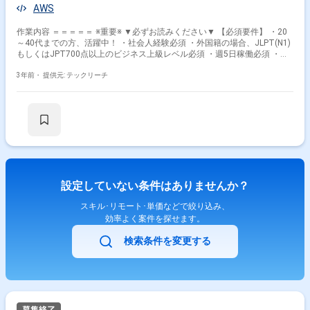
AWS
作業内容 ＝＝＝＝＝ ※重要※ ▼必ずお読みください▼ 【必須要件】 ・20
～40代までの方、活躍中！ ・社会人経験必須 ・外国籍の場合、JLPT(N1)
もしくはJPT700点以上のビジネス上級レベル必須 ・週5日稼働必須 ・エ
ンジニア実務経験3年以上必須 ＝＝＝＝＝ 現状、社内横断したデータ活用
ができていない。 ・CSVをRPAツールでDL数までの制限あり ・月次でし
3年前・
提供元: テックリーチ
かデータを取得していない。 ・データ収集分析を特定の部署が行っている
・データ加工方法が不透明 よって、データを有効的に活用するため経営企
画部でタレント（Vtuber）のYoutubeデータを用いて試験的に横断的なデ
ータ活用を行う本PJを立ち上げた。 データ分析基板のテスト運用を行った
上で効果があれば、社内のデータを順次分析基盤で活用する仕組みを作成
して運用していく。 業務内容 ：・DWH,DM（データマート）を構築、社
内の各部署が容易にデータにアクセス、データ活用したい ・アウトプット
をtableauに固定することで、加?方法の不透明性を軽減 ・データは
YoutubeAPIを経由してYoutubeに関わるデータの取得 ・APIからデータ取
設定していない条件はありませんか？
得自動化することでdailyデータ取得 環境 ：・構築環境：AWS ・分析基
盤：データレイク型で構築 ・データ対象：Yotubeapiで取得可能なデータ
スキル･リモート･単価などで絞り込み、
・データ収集：lambadaまたはEC2にプログラムを構築 ・言語：Python
効率よく案件を探せます。
ソースコード管理：Gitlab,Codecommit デプロイ：CICDに対応 ダッシュ
ボード：tableau ダッシュボード要件 ・定期更新データ（タレント活動内
検索条件を変更する
容） ・生配信情報