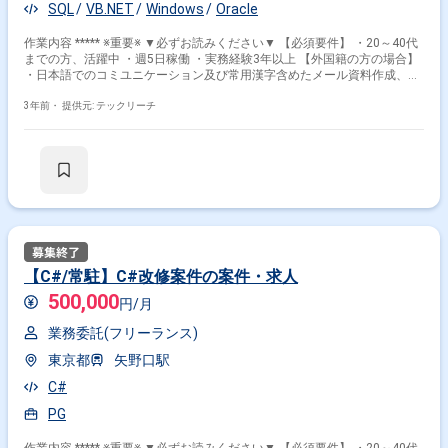
SQL
VB.NET
Windows
Oracle
作業内容 ***** ※重要※ ▼必ずお読みください▼ 【必須要件】 ・20～40代
までの方、活躍中 ・週5日稼働 ・実務経験3年以上 【外国籍の方の場合】
・日本語でのコミユニケーション及び常用漢字含めたメール資料作成、読
解等に問題ないレベル ***** 制度改正に伴う詳細設計、レビュー （製造は
別メンバにて行う予定）
3年前・
提供元: テックリーチ
【C#/常駐】C#改修案件の案件・求人
500,000
円/月
業務委託(フリーランス)
東京都
矢野口駅
C#
PG