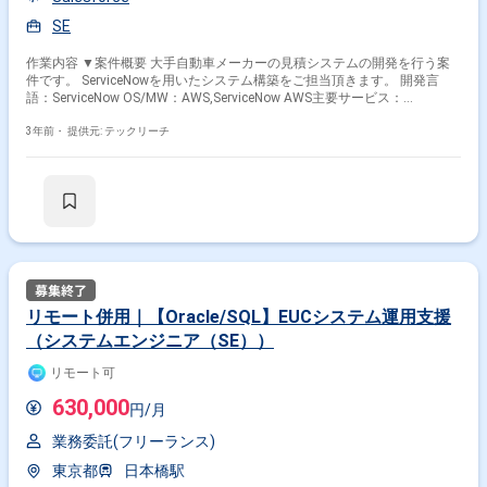
SE
作業内容 ▼案件概要 大手自動車メーカーの見積システムの開発を行う案
件です。 ServiceNowを用いたシステム構築をご担当頂きます。 開発言
語：ServiceNow OS/MW：AWS,ServiceNow AWS主要サービス：
APIGateway/Lambda/Fargate/CloudFormation 【日本語ネイティブの方、
活躍中！】 【20代・30代・40代、活躍中！】 【出社可能な方、活躍
3年前・
提供元: テックリーチ
中！】
リモート併用｜【Oracle/SQL】EUCシステム運用支援
（システムエンジニア（SE））
リモート可
630,000
円/月
業務委託(フリーランス)
東京都
日本橋駅