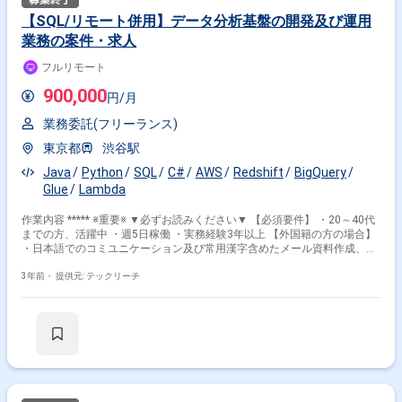
【SQL/リモート併用】データ分析基盤の開発及び運用
業務の案件・求人
フルリモート
900,000
円/月
業務委託(フリーランス)
東京都
渋谷駅
Java
Python
SQL
C#
AWS
Redshift
BigQuery
Glue
Lambda
作業内容 ***** ※重要※ ▼必ずお読みください▼ 【必須要件】 ・20～40代
までの方、活躍中 ・週5日稼働 ・実務経験3年以上 【外国籍の方の場合】
・日本語でのコミユニケーション及び常用漢字含めたメール資料作成、読
解等に問題ないレベル ***** 通信キャリア会員向けECを運営しているグル
ープ子会社でのデータ基盤構築 主な業務内容は以下を想定しています。
3年前・
提供元: テックリーチ
・データ連携案件管理： データ供給元からデータ利用者のために日程調整
や管理業務 ・基盤構築： 事業要請に応じたデータレイク,データウェハウ
ス,マートの実装,テスト ※基盤構築作業が主な作業になります。 拠点は渋
谷ですがフルリモート参画になります。 （稀に月1回あるかないかの頻度
で渋谷でミーティングあり） 環境 ：・AWS：
Glue,Lambda,StepFunctions,Redshift,RedshiftSpectrum,IAM,SageMaker,S3,EC
・GCP：BigQuery,GCS,CloudFunction,CloudComposer, ・DB：
Redshift,PostgreSQL,Oracle,MySQL ・リポジトリ：