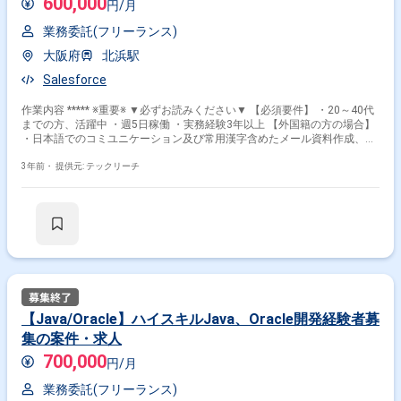
600,000
円/月
業務委託(フリーランス)
大阪府
北浜駅
Salesforce
作業内容 ***** ※重要※ ▼必ずお読みください▼ 【必須要件】 ・20～40代
までの方、活躍中 ・週5日稼働 ・実務経験3年以上 【外国籍の方の場合】
・日本語でのコミユニケーション及び常用漢字含めたメール資料作成、読
解等に問題ないレベル ***** Salesforce導入～構築を担当していただきま
す。
3年前・
提供元: テックリーチ
【Java/Oracle】ハイスキルJava、Oracle開発経験者募
集の案件・求人
700,000
円/月
業務委託(フリーランス)