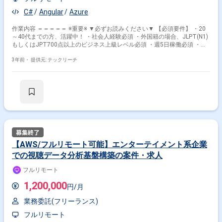
C#
Angular
Azure
作業内容 ＝＝＝＝＝ ※重要※ ▼必ずお読みください▼ 【必須要件】 ・20
～40代までの方、活躍中！ ・社会人経験必須 ・外国籍の場合、JLPT(N1)
もしくはJPT700点以上のビジネス上級レベル必須 ・週5日稼働必須 ・エ
ンジニア実務経験3年以上必須 ＝＝＝＝＝ 【開発体制】 本人含め2名体
制ただ、作業は独立して行う予定です。 【備考】WEB日例会があります
3年前・
提供元: テックリーチ
【AWS/フルリモート可能】エンターテイメント系企業
での視聴データ分析基盤構築の案件・求人
フルリモート
1,200,000
円/月
業務委託(フリーランス)
フルリモート