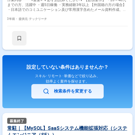
作業内容 ***** ※重要※ ▼必ずお読みください▼ 【必須要件】 ・20～40代
までの方、活躍中 ・週5日稼働 ・実務経験3年以上 【外国籍の方の場合】
・日本語でのコミユニケーション及び常用漢字含めたメール資料作成、読
解等に問題ないレベル ***** ・装置の対向側ダミーツールの作成
（Windows環境） ・コーディング（C#） ベースとなるソースあり→既
3年前・
提供元: テックリーチ
存機能の移植 ・ドキュメント作成（操作手順書） 現場 環境：C＃
設定していない条件はありませんか？
スキル･リモート･単価などで絞り込み、
効率よく案件を探せます。
検索条件を変更する
常駐｜【MySQL】SaaSシステム機能拡張対応（システ
ムエンジニア（SE））