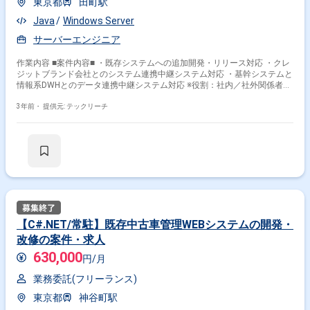
東京都
田町駅
Java
Windows Server
サーバーエンジニア
作業内容 ■案件内容■ ・既存システムへの追加開発・リリース対応 ・クレ
ジットブランド会社とのシステム連携中継システム対応 ・基幹システムと
情報系DWHとのデータ連携中継システム対応 ※役割：社内／社外関係者と
の打ち合わせ 見積、スケジュール管理、課題管理、お問い合わせ対応 要
件確認、基本設計、製造、環境構築、テスト、リリース工程の管理作業 保
3年前・
提供元: テックリーチ
守対応、保守報告 ■開発環境■ 基盤：WindowsServer、HULFT、JP1、
Tomcat、Apache、Oracle 言語：Windowsバッチ、Java、Spring ■フェー
ズ■ 要件見直し、基本設計～テスト・リリース、保守までシステム全体工
程の経験ができます。 【日本語ネイティブの方、活躍中！】 【20代・30
代・40代、活躍中！】 【出社可能な方、活躍中！】
【C#.NET/常駐】既存中古車管理WEBシステムの開発・
改修の案件・求人
630,000
円/月
業務委託(フリーランス)
東京都
神谷町駅