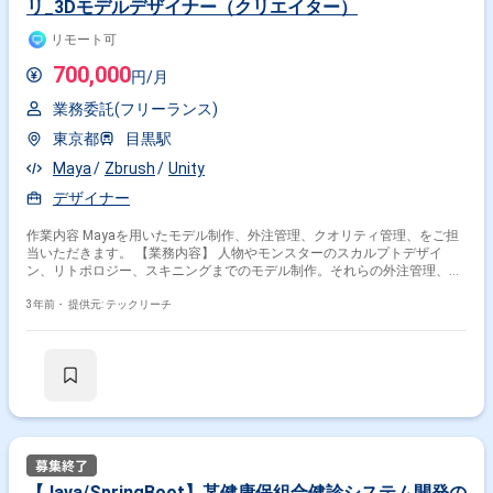
リ_3Dモデルデザイナー（クリエイター）
為、現状滞りなく、PJ運営を行えている状況。 ＜現在参画中要員の業務概
要＞ Job管理ツール移行に伴う定義の変換とインポート。 現在オンプレ環
リモート可
境で利用しているジョブ管理ツールの「SystemWalker」を移行先のAzure
では「JobArranger」へ変更。 そのため「SystemWalker」からエクスポー
700,000
円/月
ト済みのジョブ定義を「JobArranger」に変換し、インポートする。 ＜現
要員が業務で利用するツール等の利用割合＞ ・Excel：80%
業務委託(フリーランス)
（SystemWalkerの定義をJobArranger用の定義にExcelで整形するのが主
な業務です）※1 ・サクラエディタ：10％（便利なので利用） ・
東京都
目黒駅
JobArranger：8％（定義のインポート時に利用）※1 ・AzureVM：2％
（JobArrangerがインストールされているため利用）※2 ※1）
Maya
Zbrush
Unity
SystemWalkerの定義やJobArrangerを扱うのが主業務なので、ここの経験
デザイナー
があることが重要と考えられます。 ※2）Azureの構築などを行うわけでは
ないので最低限使えればいいと思われます。また、現在参画中の要員の場
作業内容 Mayaを用いたモデル制作、外注管理、クオリティ管理、をご担
合はジョブ移行とは別にOracle関連の業務 （OracleDBのバックアップ/リ
当いただきます。 【業務内容】 人物やモンスターのスカルプトデザイ
ストア手順についてアドバイス、手順書作成）の依頼をされておりました
ン、リトポロジー、スキニングまでのモデル制作。それらの外注管理、ク
が、それは別業務のためここでは切り離して考えて大丈夫かと思います。
オリティ管理などになります。 【魅力】 スマートフォンタイトル「新作
実際にDBに接続して業務をしたわけではないので SQLの利用はありませ
某スマホ向けゲームアプリ」の開発に携わることが出来ます。 【スキルレ
3年前・
提供元: テックリーチ
んでした。
ベル】 ミドル（概要の指示で作業の意図の把握ができ、自走が可能）クラ
ス 【日本語ネイティブの方、活躍中！】 【20代・30代・40代、活躍
中！】 【出社可能な方、活躍中！】
【Java/SpringBoot】某健康保組合健診システム開発の