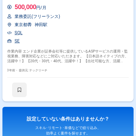
500,000
円/月
業務委託(フリーランス)
東京都
神田駅
SQL
SE
作業内容 エンド企業が証券会社等に提供しているASPサービスの運用・監
視業務、障害対応などにご対応いただきます。 【日本語ネイティブの方、
活躍中！】 【20代・30代・40代、活躍中！】 【出社可能な方、活躍
中！】
3年前・
提供元: テックリーチ
設定していない条件はありませんか？
スキル･リモート･単価などで絞り込み、
効率よく案件を探せます。