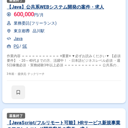
【Java】公共系WEBシステム開発の案件・求人
600,000
円/月
業務委託(フリーランス)
東京都
品川駅
Java
PG
SE
作業内容 ＝＝＝＝＝＝＝＝＝＝＝ ※重要※ ▼必ずお読みください▼ 【必須
要件】 ・20～40代までの方、活躍中！ ・日本語ビジネスレベル必須 ・週
5日稼働必須 ・実務経験3年以上必須 ＝＝＝＝＝＝＝＝＝＝＝ 公共系のホ
スト（やクラサバ）の複数の既存業務システムをオープン化(Javaによる
Webシステムにする)。 おおよそ下記構成。 担当範囲はタイミングやご経
3年前・
提供元: テックリーチ
験によるが、直近は製造/テストをゴリゴリ行える方を優先で探してい
る。 ・画面：Java(Springフレームワーク)とJavaScript(Angular) ・バッ
チ：Java(SpringBoot想定) ・帳票：SVF使用 ・すべてをまたぐ共通部品
（DBはPostgresSQL、サーバOSはLinux） ※現在、詳細設計工程進行中で
順次製造/単体テストもはじまる。単体テストはJUnitに加え静的解析ツー
ル（SpotBugs）使用予定（＜＝単なる参考情報。JUnit、SpotBugs経験不
問） ※いったん製造/テスト募集だが、 経験によっては仕様変更対応の上
流工程(基本設計等見直し)などもアサインされる可能性あり。
【JavaScript/フルリモート可能】HRサービス新規事業