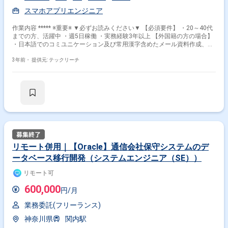
スマホアプリエンジニア
作業内容 ***** ※重要※ ▼必ずお読みください▼ 【必須要件】 ・20～40代
までの方、活躍中 ・週5日稼働 ・実務経験3年以上 【外国籍の方の場合】
・日本語でのコミユニケーション及び常用漢字含めたメール資料作成、読
解等に問題ないレベル ***** 【担当業務】 設計、開発、テスト、アプリリ
リース 【環境】 ・プロジェクト管理：GitHub,Backlog ・開発環境：
3年前・
提供元: テックリーチ
iOS→Xcode、Android→AndroidStudio ・使用言語：iOS→Swift、
Android→Kotlin ・コミュニケーションツール：Slack
リモート併用｜【Oracle】通信会社保守システムのデ
ータベース移行開発（システムエンジニア（SE））
リモート可
600,000
円/月
業務委託(フリーランス)
神奈川県
関内駅