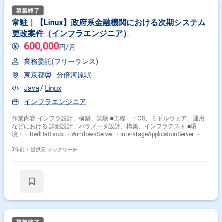
常駐｜【Linux】政府系金融機関における次期システム
更改案件（インフラエンジニア）
600,000
円/月
業務委託(フリーランス)
東京都
分倍河原駅
Java
Linux
インフラエンジニア
作業内容 インフラ設計、構築、試験 ■工程 ：OS、ミドルウェア、運用
などにおける 詳細設計、パラメータ設計、構築、インフラテスト ■環
境：・RedHatLinux ・WindowsServer ・InterstageApplicationServer ・
InterstageServiceIntegrator ・IBMMQ ・HULFT ・
OracleDatabase（RAC） ・SystemWalkerCentricManager 【日本語ネイ
3年前・
提供元: テックリーチ
ティブの方、活躍中！】 【20代・30代・40代、活躍中！】 【出社可能な
方、活躍中！】