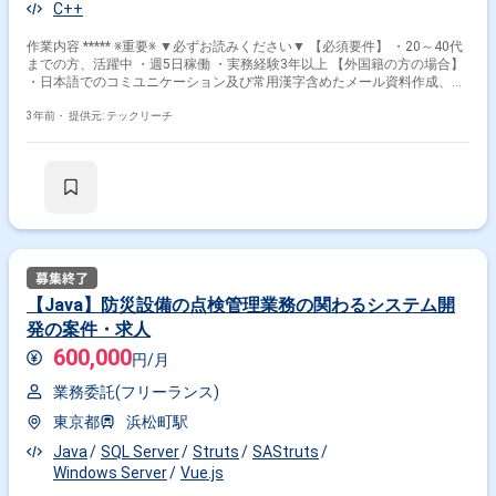
C++
作業内容 ***** ※重要※ ▼必ずお読みください▼ 【必須要件】 ・20～40代
までの方、活躍中 ・週5日稼働 ・実務経験3年以上 【外国籍の方の場合】
・日本語でのコミユニケーション及び常用漢字含めたメール資料作成、読
解等に問題ないレベル ***** 工程 詳細設計～
3年前・
提供元: テックリーチ
【Java】防災設備の点検管理業務の関わるシステム開
発の案件・求人
600,000
円/月
業務委託(フリーランス)
東京都
浜松町駅
Java
SQL Server
Struts
SAStruts
Windows Server
Vue.js