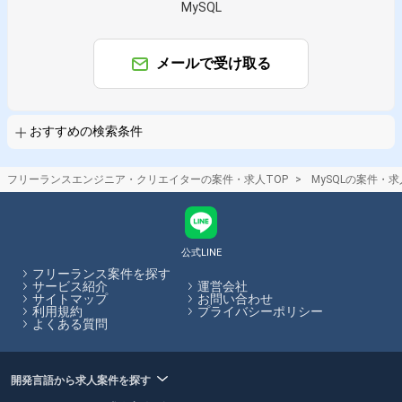
MySQL
MySQL × バックエンドエンジニア
MySQL × インフラエンジニア
MySQL × サーバーエンジニア
メールで受け取る
MySQL × データベースエンジニア
MySQL × データサイエンティスト
MySQL × DBA
おすすめの検索条件
特徴で絞り込む
MySQL × 副業
MySQL × 在宅・リモート
フリーランスエンジニア・クリエイターの案件・求人TOP
MySQLの案件・求
その他の条件で検索する
その他開発言語・スキルから探す
公式LINE
フリーランス案件を探す
PHP
AWS
Linux
Java
JavaScript
Docker
サービス紹介
運営会社
サイトマップ
お問い合わせ
Laravel
React
TypeScript
Python
利用規約
プライバシーポリシー
よくある質問
その他の職種から探す
サーバーサイドエンジニア
バックエンドエンジニア
開発言語から求人案件を探す
フロントエンドエンジニア
スマホアプリエンジニア