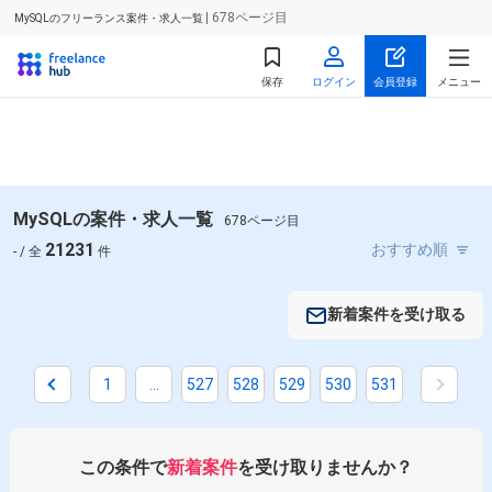
| 678ページ目
MySQLのフリーランス案件・求人一覧
保存
ログイン
会員登録
メニュー
MySQLの案件・求人一覧
678ページ目
21231
- / 全
件
新着案件を受け取る
1
...
527
528
529
530
531
掛け合わせ条件で絞り込む
職種で絞り込む
この条件で
新着案件
を受け取りませんか？
MySQL × サーバーサイドエンジニア