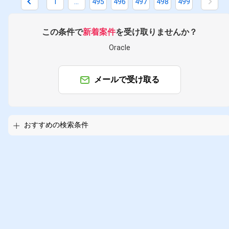
1
...
495
496
497
498
499
この条件で
新着案件
を受け取りませんか？
Oracle
掛け合わせ条件で絞り込む
メールで受け取る
職種で絞り込む
Oracle × サーバーサイドエンジニ
おすすめの検索条件
Oracle × DBA
業界で絞り込む
Oracle × メーカー
Oracle × 証
特徴で絞り込む
Oracle × 副業
Oracle × 在宅