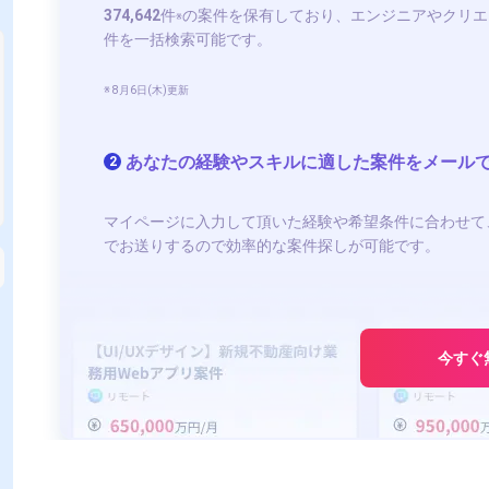
374,642
件
の案件を保有しており、エンジニアやクリエ
※
件を一括検索可能です。
※ 8月6日(木)更新
あなたの経験やスキルに適した案件をメール
2
マイページに入力して頂いた経験や希望条件に合わせて
ア
Oracle × インフラエンジニア
でお送りするので効率的な案件探しが可能です。
Oracle × データベースエンジニア
券
Oracle × 物流
Oracle × 小売
Oracle × 金融系
今すぐ
・リモート