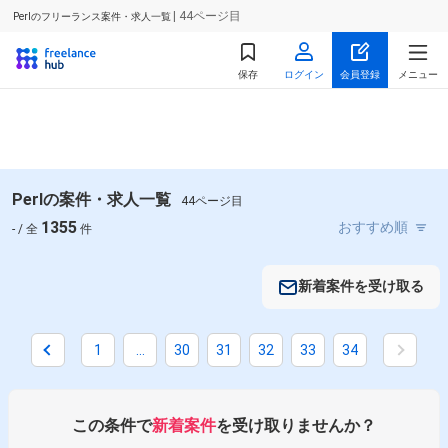
| 44ページ目
Perlのフリーランス案件・求人一覧
保存
ログイン
会員登録
メニュー
Perlの案件・求人一覧
44ページ目
1355
- / 全
件
新着案件を受け取る
1
...
30
31
32
33
34
この条件で
新着案件
を受け取りませんか？