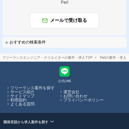
Perl
掛け合わせ条件で絞り込む
特徴で絞り込む
メールで受け取る
Perl × 副業
Perl × 在宅・リモート
その他の条件で検索する
おすすめの検索条件
その他開発言語・スキルから探す
フリーランスエンジニア・クリエイターの案件・求人TOP
Perlの案件・求人
PHP
Linux
Python
MySQL
Java
Ruby
JavaScript
AWS
Apache
SQL
その他の職種から探す
公式LINE
フリーランス案件を探す
サーバーサイドエンジニア
インフラエンジニア
サービス紹介
運営会社
サイトマップ
お問い合わせ
バックエンドエンジニア
スマホアプリエンジニア
利用規約
プライバシーポリシー
よくある質問
フロントエンドエンジニア
開発言語から求人案件を探す