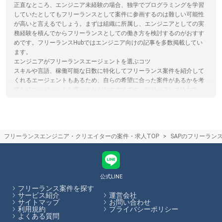
正直なところ、エンジニア未経験の場合、独学でプログラミングを学習
していたとしてもフリーランスとして案件に参画するのは難しい可能性
が高いと言えるでしょう。まずは組織に所属し、エンジニアとしての実
務経験を積んでからフリーランスとしての働き方を検討するのがおすす
めです。フリーランスHubではエンジニア向けの記事を多数掲載してい
ます。
エンジニアがフリーランスエージェントを選ぶコツ
スキルや言語、稼働可能な日数に特化してフリーランス案件を紹介して
くれるエージェントもあるため、自らの希望に合った案件があるかを考
慮してエージェントを選ぶことがおすすめです。フリーランスHubで
は、フリーランスエージェントの各特徴やおすすめポイントの閲覧、エ
ージェントへの応募を一括で行うことができます。
フリーランスHubからエージェントのフリーランス案件に応募した際の
流れについて
フリーランスエンジニア・クリエイターの案件・求人TOP
SAPのフリーラン
フリーランスHubからエージェントのフリーランス案件にご応募頂いた
後、各エージェントからのメールや電話などで日程調整を行った後、一
対一のカウンセリングでスキルや希望の働き方をエージェントの担当者
の方からヒアリング、その後希望にあった企業と商談し、案件に参画し
て頂きます。
公式LINE
フリーランス案件を探す
フリーランスHubはお客様のフリーランス案件探しを最大限サポートし
サービス紹介
運営会社
サイトマップ
お問い合わせ
ていきます。
利用規約
プライバシーポリシー
よくある質問