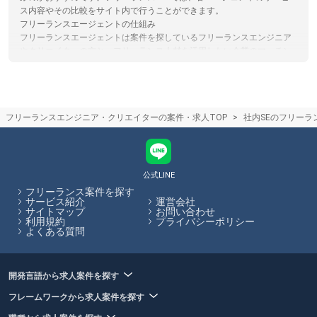
ス内容やその比較をサイト内で行うことができます。
フリーランスエージェントの仕組み
フリーランスエージェントは案件を探しているフリーランスエンジニア
やクリエイターの方と、フリーランス人材を活用したい企業のマッチン
グを行い、仲介手数料を受け取ることで収益としているサービスです。
仲介手数料やエージェントで受けられるサービスは各エージェントで異
なります。フリーランスHubでは各エージェントのサービス内容の比較
をサイト内で行うことができます。
フリーランスエンジニア・クリエイターの案件・求人TOP
社内SEのフリーラ
フリーランスエージェントとは
フリーランスとして働くことを検討しているエンジニアやクリエイター
の方を対象に、各々のスキルや希望条件に合った案件を紹介してくれる
サービスのことです。個人で案件を請ける場合に必要となる契約処理な
ども代行してくれるため、参画する企業とのやり取りに時間が取られる
公式LINE
こともありません。フリーランスHubでは、フリーランス向けの案件・
フリーランス案件を探す
求人を多数掲載しています。
サービス紹介
運営会社
サイトマップ
お問い合わせ
利用規約
プライバシーポリシー
フリーランスHubはお客様のフリーランス案件探しを最大限サポートし
よくある質問
ていきます。
開発言語から求人案件を探す
フレームワークから求人案件を探す