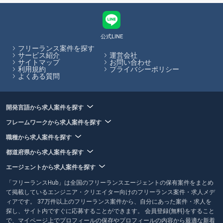
においても需要が高まると予想されています。業務委託契約でフリーラ
ンスを受け入れる企業は増加しており、今後もニーズが高まる傾向にあ
ります。
公式LINE
フリーランスHubはお客様のフリーランス案件探しを最大限サポートし
フリーランス案件を探す
ていきます。
サービス紹介
運営会社
サイトマップ
お問い合わせ
利用規約
プライバシーポリシー
よくある質問
開発言語から求人案件を探す
フレームワークから求人案件を探す
職種から求人案件を探す
都道府県から求人案件を探す
エージェントから求人案件を探す
「フリーランスHub」は全国のフリーランスエージェントの保有案件をまとめ
て掲載しているエンジニア・クリエイター向けのフリーランス案件・求人メデ
ィアです。 37万件以上のフリーランス案件から、自分にあった案件・求人を
探し、サイト内ですぐに応募することができます。 会員登録(無料)をすること
で、マイページ上でプロフィールの保存やプロフィールの内容から最適な新着