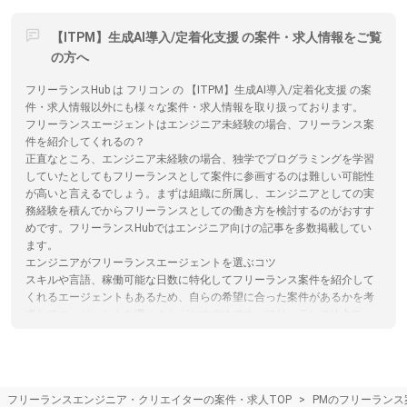
【ITPM】生成AI導入/定着化支援 の案件・求人情報をご覧
の方へ
フリーランスHub は フリコン の 【ITPM】生成AI導入/定着化支援 の案
件・求人情報以外にも様々な案件・求人情報を取り扱っております。
フリーランスエージェントはエンジニア未経験の場合、フリーランス案
件を紹介してくれるの？
正直なところ、エンジニア未経験の場合、独学でプログラミングを学習
していたとしてもフリーランスとして案件に参画するのは難しい可能性
が高いと言えるでしょう。まずは組織に所属し、エンジニアとしての実
務経験を積んでからフリーランスとしての働き方を検討するのがおすす
めです。フリーランスHubではエンジニア向けの記事を多数掲載してい
ます。
エンジニアがフリーランスエージェントを選ぶコツ
スキルや言語、稼働可能な日数に特化してフリーランス案件を紹介して
くれるエージェントもあるため、自らの希望に合った案件があるかを考
慮してエージェントを選ぶことがおすすめです。フリーランスHubで
は、フリーランスエージェントの各特徴やおすすめポイントの閲覧、エ
ージェントへの応募を一括で行うことができます。
フリーランスの将来性やニーズ
フリーランスは契約期間が定まっているため、企業は経営や事業の状況
フリーランスエンジニア・クリエイターの案件・求人TOP
PMのフリーランス
に合わせて必要な人材配置を実施できるため、今後の流動的な事業環境