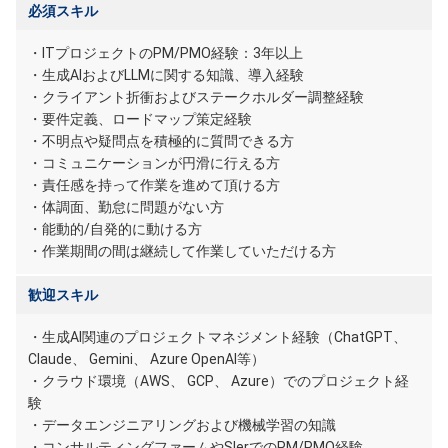
必須スキル
・ITプロジェクトのPM/PMO経験：3年以上
・生成AIおよびLLMに関する知識、導入経験
・クライアント折衝およびステークホルダー調整経験
・要件定義、ロードマップ策定経験
・不明点や疑問点を積極的に質問できる方
・コミュニケーションが円滑に行える方
・責任感を持って作業を進めて頂ける方
・体調面、勤怠に問題がない方
・能動的/自発的に動ける方
・作業期間の間は継続して作業していただける方
歓迎スキル
・生成AI関連のプロジェクトマネジメント経験（ChatGPT、
Claude、 Gemini、 Azure OpenAI等）
・クラウド環境（AWS、 GCP、 Azure）でのプロジェクト経
験
・データエンジニアリングおよび機械学習の知識
・コンサルティングファームやSIerでのPM/PMO経験