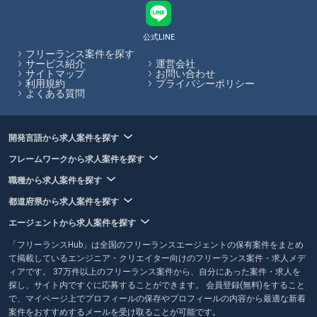
多いエージェントやリモート案件が多いエージェントなど、エージェン
トによって特徴がありますので、リモート案件に強いエージェントを選
ぶのがおすすめです。フリーランスHubでは、各エージェントのサービ
公式LINE
ス内容やその比較をサイト内で行うことができます。
フリーランス案件を探す
サービス紹介
運営会社
サイトマップ
お問い合わせ
フリーランスHubはお客様のフリーランス案件探しを最大限サポートし
利用規約
プライバシーポリシー
ていきます。
よくある質問
開発言語から求人案件を探す
フレームワークから求人案件を探す
職種から求人案件を探す
都道府県から求人案件を探す
エージェントから求人案件を探す
「フリーランスHub」は全国のフリーランスエージェントの保有案件をまとめ
て掲載しているエンジニア・クリエイター向けのフリーランス案件・求人メデ
ィアです。 37万件以上のフリーランス案件から、自分にあった案件・求人を
探し、サイト内ですぐに応募することができます。 会員登録(無料)をすること
で、マイページ上でプロフィールの保存やプロフィールの内容から最適な新着
案件をおすすめするメールを受け取ることが可能です。