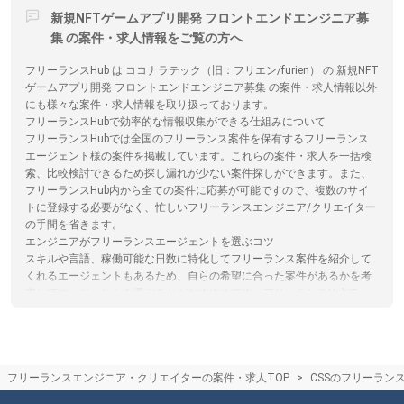
新規NFTゲームアプリ開発 フロントエンドエンジニア募
集 の案件・求人情報をご覧の方へ
フリーランスHub は ココナラテック（旧：フリエン/furien） の 新規NFT
ゲームアプリ開発 フロントエンドエンジニア募集 の案件・求人情報以外
にも様々な案件・求人情報を取り扱っております。
フリーランスHubで効率的な情報収集ができる仕組みについて
フリーランスHubでは全国のフリーランス案件を保有するフリーランス
エージェント様の案件を掲載しています。これらの案件・求人を一括検
索、比較検討できるため探し漏れが少ない案件探しができます。また、
フリーランスHub内から全ての案件に応募が可能ですので、複数のサイ
トに登録する必要がなく、忙しいフリーランスエンジニア/クリエイター
の手間を省きます。
エンジニアがフリーランスエージェントを選ぶコツ
スキルや言語、稼働可能な日数に特化してフリーランス案件を紹介して
くれるエージェントもあるため、自らの希望に合った案件があるかを考
慮してエージェントを選ぶことがおすすめです。フリーランスHubで
は、フリーランスエージェントの各特徴やおすすめポイントの閲覧、エ
ージェントへの応募を一括で行うことができます。
フリーランスエージェントはリモートワークや在宅のフリーランス案件
を紹介してくれるの？
フリーランスエンジニア・クリエイターの案件・求人TOP
CSSのフリーラン
最近は在宅/リモートワーク可能な案件が増えており、フリーランスエー
ジェントでもリモート/在宅案件を取り扱っております。ただ常駐案件が