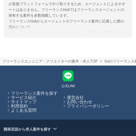
が直接プラットフォームでやり取りするため、エージェントによるサポ
ートはありません。フリーランスHubではフリーランスエージェントの
保有する案件を多数掲載しています。
フリーランスHubからエージェントのフリーランス案件に応募した際の
流れについて
フリーランスHubからエージェントのフリーランス案件にご応募頂いた
後、各エージェントからのメールや電話などで日程調整を行った後、一
対一のカウンセリングでスキルや希望の働き方をエージェントの担当者
の方からヒアリング、その後希望にあった企業と商談し、案件に参画し
て頂きます。
フリーランスエンジニア・クリエイターの案件・求人TOP
Goのフリーランス
フリーランスHubで効率的な情報収集ができる仕組みについて
フリーランスHubでは全国のフリーランス案件を保有するフリーランス
エージェント様の案件を掲載しています。これらの案件・求人を一括検
索、比較検討できるため探し漏れが少ない案件探しができます。また、
フリーランスHub内から全ての案件に応募が可能ですので、複数のサイ
公式LINE
トに登録する必要がなく、忙しいフリーランスエンジニア/クリエイター
フリーランス案件を探す
の手間を省きます。
サービス紹介
運営会社
サイトマップ
お問い合わせ
利用規約
プライバシーポリシー
フリーランスHubはお客様のフリーランス案件探しを最大限サポートし
よくある質問
ていきます。
開発言語から求人案件を探す