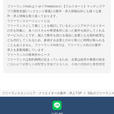
フリーランスHub は 1 on 1 Freelance の 【フルリモート】マッチングア
プリ開発支援(バックエンド募集) の案件・求人情報以外にも様々な案
件・求人情報を取り扱っております。
フリーランスエージェントとは
フリーランスとして働くことを検討しているエンジニアやクリエイター
の方を対象に、各々のスキルや希望条件に合った案件を紹介してくれる
サービスのことです。個人で案件を請ける場合に必要となる契約処理な
ども代行してくれるため、参画する企業とのやり取りに時間が取られる
こともありません。フリーランスHubでは、フリーランス向けの案件・
求人を多数掲載しています。
フリーランスの将来性やニーズ
フリーランスは契約期間が定まっているため、企業は経営や事業の状況
に合わせて必要な人材配置を実施できるため、今後の流動的な事業環境
においても需要が高まると予想されています。業務委託契約でフリーラ
ンスを受け入れる企業は増加しており、今後もニーズが高まる傾向にあ
ります。
フリーランスエージェントとクラウドソーシングサイト(サービス)の違い
フリーランスエージェントは企業の案件とフリーランスを検討している
フリーランスエンジニア・クリエイターの案件・求人TOP
SQLのフリーラン
人のマッチングをカウンセリングや営業代行を通してサポートするのに
対し。クラウドソーシングはサイト上で直接案件を探すものになりま
す。クラウドソーシングサイトを利用する際は、フリーランスと発注者
が直接プラットフォームでやり取りするため、エージェントによるサポ
ートはありません。フリーランスHubではフリーランスエージェントの
公式LINE