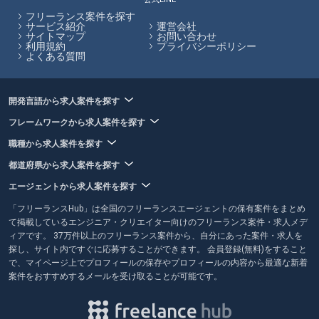
保有する案件を多数掲載しています。
フリーランス案件を探す
サービス紹介
運営会社
サイトマップ
お問い合わせ
フリーランスHubはお客様のフリーランス案件探しを最大限サポートし
利用規約
プライバシーポリシー
ていきます。
よくある質問
開発言語から求人案件を探す
フレームワークから求人案件を探す
職種から求人案件を探す
都道府県から求人案件を探す
エージェントから求人案件を探す
「フリーランスHub」は全国のフリーランスエージェントの保有案件をまとめ
て掲載しているエンジニア・クリエイター向けのフリーランス案件・求人メデ
ィアです。 37万件以上のフリーランス案件から、自分にあった案件・求人を
探し、サイト内ですぐに応募することができます。 会員登録(無料)をすること
で、マイページ上でプロフィールの保存やプロフィールの内容から最適な新着
案件をおすすめするメールを受け取ることが可能です。