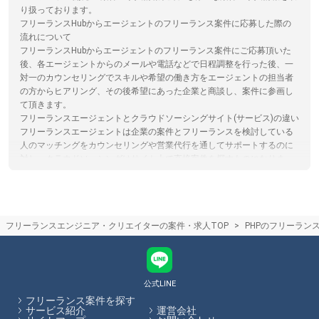
り扱っております。
フリーランスHubからエージェントのフリーランス案件に応募した際の
流れについて
フリーランスHubからエージェントのフリーランス案件にご応募頂いた
後、各エージェントからのメールや電話などで日程調整を行った後、一
対一のカウンセリングでスキルや希望の働き方をエージェントの担当者
の方からヒアリング、その後希望にあった企業と商談し、案件に参画し
て頂きます。
フリーランスエージェントとクラウドソーシングサイト(サービス)の違い
フリーランスエージェントは企業の案件とフリーランスを検討している
人のマッチングをカウンセリングや営業代行を通してサポートするのに
対し。クラウドソーシングはサイト上で直接案件を探すものになりま
す。クラウドソーシングサイトを利用する際は、フリーランスと発注者
が直接プラットフォームでやり取りするため、エージェントによるサポ
ートはありません。フリーランスHubではフリーランスエージェントの
保有する案件を多数掲載しています。
フリーランスエンジニア・クリエイターの案件・求人TOP
PHPのフリーラン
フリーランスエージェントはエンジニア未経験の場合、フリーランス案
件を紹介してくれるの？
正直なところ、エンジニア未経験の場合、独学でプログラミングを学習
していたとしてもフリーランスとして案件に参画するのは難しい可能性
が高いと言えるでしょう。まずは組織に所属し、エンジニアとしての実
公式LINE
務経験を積んでからフリーランスとしての働き方を検討するのがおすす
フリーランス案件を探す
めです。フリーランスHubではエンジニア向けの記事を多数掲載してい
サービス紹介
運営会社