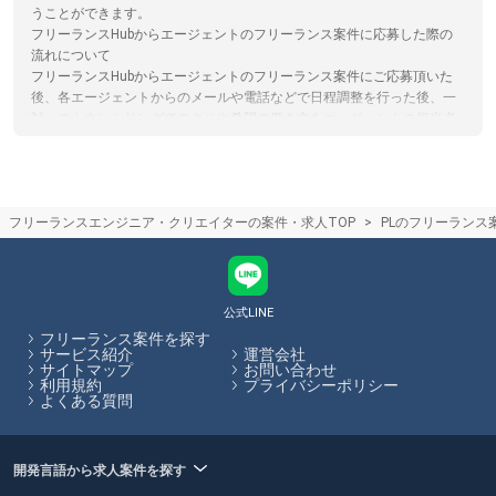
うことができます。
フリーランスHubからエージェントのフリーランス案件に応募した際の
流れについて
フリーランスHubからエージェントのフリーランス案件にご応募頂いた
後、各エージェントからのメールや電話などで日程調整を行った後、一
対一のカウンセリングでスキルや希望の働き方をエージェントの担当者
の方からヒアリング、その後希望にあった企業と商談し、案件に参画し
て頂きます。
フリーランスエージェントとクラウドソーシングサイト(サービス)の違い
フリーランスエージェントは企業の案件とフリーランスを検討している
フリーランスエンジニア・クリエイターの案件・求人TOP
PLのフリーランス
人のマッチングをカウンセリングや営業代行を通してサポートするのに
対し。クラウドソーシングはサイト上で直接案件を探すものになりま
す。クラウドソーシングサイトを利用する際は、フリーランスと発注者
が直接プラットフォームでやり取りするため、エージェントによるサポ
ートはありません。フリーランスHubではフリーランスエージェントの
公式LINE
保有する案件を多数掲載しています。
フリーランス案件を探す
サービス紹介
運営会社
サイトマップ
お問い合わせ
フリーランスHubはお客様のフリーランス案件探しを最大限サポートし
利用規約
プライバシーポリシー
ていきます。
よくある質問
開発言語から求人案件を探す