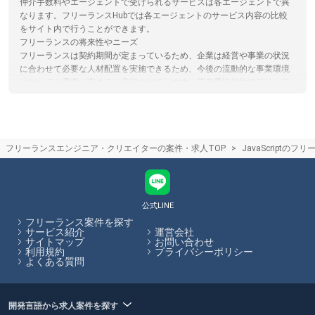
仲介手数料やエージェントで受けられるサービスは各エージェントで異
なります。フリーランスHubでは各エージェントのサービス内容の比較
をサイト内で行うことができます。
フリーランスの将来性やニーズ
フリーランスは契約期間が定まっているため、企業は経営や事業の状況
に合わせて必要な人材配置を実施できるため、今後の流動的な事業環境
においても需要が高まると予想されています。業務委託契約でフリーラ
ンスを受け入れる企業は増加しており、今後もニーズが高まる傾向にあ
ります。
エンジニアがフリーランスエージェントを選ぶコツ
スキルや言語、稼働可能な日数に特化してフリーランス案件を紹介して
フリーランスエンジニア・クリエイターの案件・求人TOP
JavaScriptの
くれるエージェントもあるため、自らの希望に合った案件があるかを考
慮してエージェントを選ぶことがおすすめです。フリーランスHubで
は、フリーランスエージェントの各特徴やおすすめポイントの閲覧、エ
ージェントへの応募を一括で行うことができます。
公式LINE
フリーランスHubはお客様のフリーランス案件探しを最大限サポートし
フリーランス案件を探す
ていきます。
サービス紹介
運営会社
サイトマップ
お問い合わせ
利用規約
プライバシーポリシー
よくある質問
開発言語から求人案件を探す