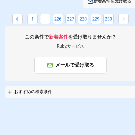
新着案件を受け取る
1
...
226
227
228
229
230
掛け合わせ条件で絞り込む
この条件で
新着案件
を受け取りませんか？
フレームワークで絞り込む
Ruby,サービス
Ruby × Rails
職種で絞り込む
メールで受け取る
Ruby × サーバーサイドエンジニア
Ruby × アプリケーションエンジ
おすすめの検索条件
業界で絞り込む
Ruby × EC
Ruby × ソーシャル
特徴で絞り込む
Ruby × 副業
Ruby × 在宅・リ