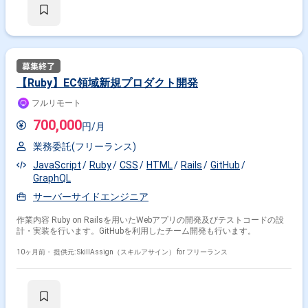
【Ruby】EC領域新規プロダクト開発
フルリモート
700,000
円/月
業務委託(フリーランス)
JavaScript
Ruby
CSS
HTML
Rails
GitHub
GraphQL
サーバーサイドエンジニア
作業内容 Ruby on Railsを用いたWebアプリの開発及びテストコードの設
計・実装を行います。GitHubを利用したチーム開発も行います。
10ヶ月前・
提供元: SkillAssign（スキルアサイン） for フリーランス