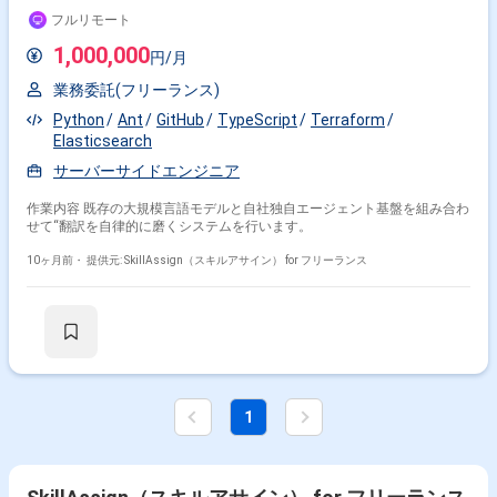
フルリモート
1,000,000
円/月
業務委託(フリーランス)
Python
Ant
GitHub
TypeScript
Terraform
Elasticsearch
サーバーサイドエンジニア
作業内容 既存の大規模言語モデルと自社独自エージェント基盤を組み合わ
せて“翻訳を自律的に磨くシステムを行います。
10ヶ月前・
提供元: SkillAssign（スキルアサイン） for フリーランス
1