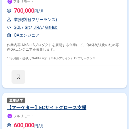
フルリモート
700,000
円/月
業務委託(フリーランス)
SQL
Git
JIRA
GitHub
QAエンジニア
作業内容 AI×SaaSプロダクトを展開する企業にて、QA体制強化のため専
任QAエンジニアを募集します。
10ヶ月前・
提供元: SkillAssign（スキルアサイン） for フリーランス
【マーケター】ECサイトグロース支援
フルリモート
600,000
円/月