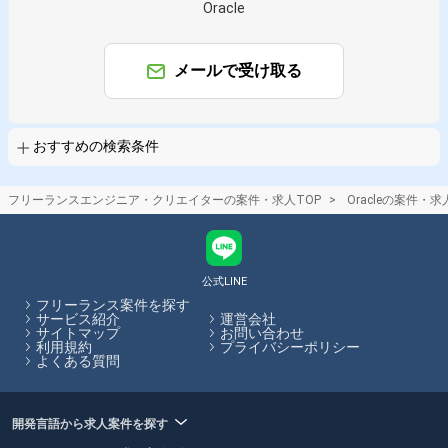
Oracle
Oracle × データベースエンジニア
Oracle × サーバーエンジニア
Oracle × DBA
メールで受け取る
業界で絞り込む
Oracle × メーカー
Oracle × 証券
Oracle × 物流
Oracle × 小売
Oracle × 金融系
おすすめの検索条件
特徴で絞り込む
フリーランスエンジニア・クリエイターの案件・求人TOP
Oracleの案件・求
Oracle × 副業
Oracle × 在宅・リモート
その他の条件で検索する
公式LINE
その他開発言語・スキルから探す
フリーランス案件を探す
サービス紹介
運営会社
サイトマップ
お問い合わせ
Java
SQL
Linux
JavaScript
Spring
PL/SQL
利用規約
プライバシーポリシー
よくある質問
VB.NET
Windows
PostgreSQL
MySQL
その他の職種から探す
開発言語から求人案件を探す
サーバーサイドエンジニア
バックエンドエンジニア