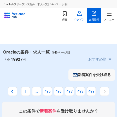
| 546ページ目
Oracleのフリーランス案件・求人一覧
保存
ログイン
会員登録
メニュー
Oracleの案件・求人一覧
546ページ目
19927
- / 全
件
新着案件を受け取る
掛け合わせ条件で絞り込む
1
...
495
496
497
498
499
職種で絞り込む
Oracle × サーバーサイドエンジニア
この条件で
新着案件
を受け取りませんか？
Oracle × インフラエンジニア