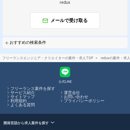
redux
掛け合わせ条件で絞り込む
特徴で絞り込む
メールで受け取る
redux × 副業
redux × 在宅・リモート
その他の条件で検索する
おすすめの検索条件
その他開発言語・スキルから探す
フリーランスエンジニア・クリエイターの案件・求人TOP
reduxの案件・求
React
TypeScript
JavaScript
AWS
CSS
MySQL
Next.js
HTML
PHP
Docker
その他の職種から探す
公式LINE
フリーランス案件を探す
フロントエンドエンジニア
バックエンドエンジニア
サービス紹介
運営会社
サイトマップ
お問い合わせ
スマホアプリエンジニア
サーバーサイドエンジニア
利用規約
プライバシーポリシー
よくある質問
アプリケーションエンジニア
開発言語から求人案件を探す