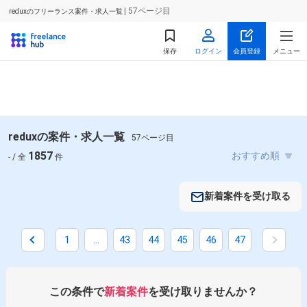
| 57ページ目
reduxのフリーランス案件・求人一覧
保存
ログイン
会員登録
メニュー
reduxの案件・求人一覧
57ページ目
1857
- / 全
件
新着案件を受け取る
1
...
43
44
45
46
47
この条件で
新着案件
を受け取りませんか？