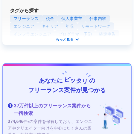
タグから探す
フリーランス
税金
個人事業主
仕事内容
エンジニア
キャリア
年収
リモートワーク
インフラエンジニア
プログラマー(PG)
確定申告
もっと見る
業務委託
SE (システムエンジニア)
青色申告
資格
Webエンジニア
社会保険
開業
ネットワークエンジニア
Python
組込・制御エンジニア
Java
ツール
PHP
法人化
客先常駐
職種
セキュリティエンジニア
ピッタリ
あなたに
の
プロジェクトマネージャー(PM)
JavaScript
Ruby
ITコンサルタント
データサイエンティスト
フリーランス案件が見つかる
フロントエンドエンジニア
テストエンジニア
将来性
PMO
アプリケーションエンジニア
37万件以上のフリーランス案件から
1
Kotlin
iOS
社内SE
Unity
AWS
HTML
一括検索
Android
サーバーエンジニア
374,646
件
の案件を保有しており、エンジニ
※
データベースエンジニア
VBA
CSS
Swift
アやクリエイター向けを中心にたくさんの案