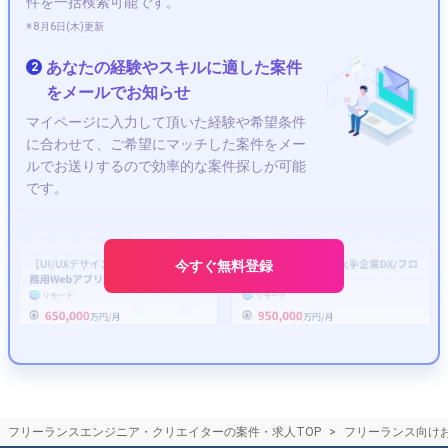
件を一括検索可能です。
SAPコンサルタント
Perl
Laravel
Scala
C++
※ 8月6日(木)更新
R言語
Go言語
C#
Node.js
CE（カスタマーエンジニア）
COBOL
あなたの経験やスキルに適した案件
2
Google Cloud Platform
ゲームデバッガー
C言語
をメールでお知らせ
SQL
Linux
Access
Webデザイナー
学習
マイページに入力して頂いた経験や希望条件
イラストレーター
ゲーム
デザイナー
開発
に合わせて、ご希望にマッチした案件をメー
Webディレクター
ポートフォリオ
Photoshop
ルでお送りするので効率的な案件探しが可能
キャラクターデザイナー
SEO
CG
人気
です。
アニメーター
エージェント
副業
WordPress
Blender
クリエイター
After Effects
グラフィックデザイナー
React
会計
今すぐ無料登録
シナリオライター
コワーキングスペース
レンタルオフィス
RPA
フレームワーク
フリーランスエンジニア・クリエイターの案件・求人TOP
フリーランス向け