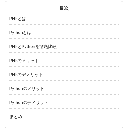
広島県
山口県
PHPとは
岡山県
島根県
四国
Pythonとは
愛媛県
香川県
PHPとPythonを徹底比較
徳島県
高知県
九州・沖縄
PHPのメリット
福岡県
熊本県
PHPのデメリット
大分県
長崎県
Pythonのメリット
沖縄県
佐賀県
Pythonのデメリット
鹿児島県
宮崎県
まとめ