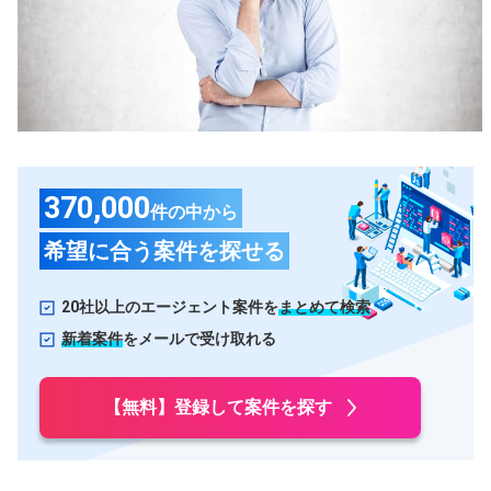
甲信越・北陸
石川県
長野県
富山県
山梨県
新潟県
福井県
東海
370,000
件の中から
愛知県
静岡県
希望に合う案件を探せる
岐阜県
三重県
20社以上のエージェント案件を
まとめて検索
関西
新着案件
をメールで受け取れる
大阪府
兵庫県
京都府
滋賀県
【無料】登録して案件を探す
奈良県
和歌山県
中国