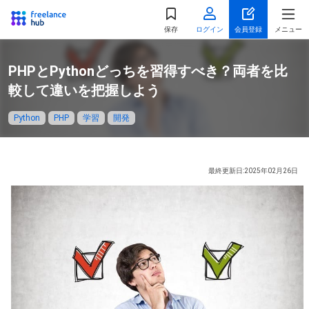
都道府県
を選択
保存
ログイン
会員登録
メニュー
関東
PHPとPythonどっちを習得すべき？両者を比
東京都
神奈川県
較して違いを把握しよう
千葉県
埼玉県
Python
PHP
学習
開発
茨城県
栃木県
群馬県
最終更新日:2025年02月26日
北海道・東北
北海道
宮城県
福島県
山形県
秋田県
青森県
岩手県